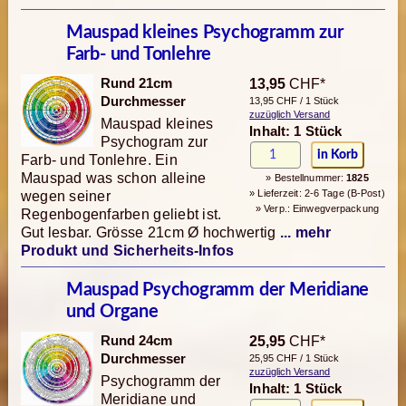
Mauspad kleines Psychogramm zur
Farb- und Tonlehre
Rund 21cm
13,95
CHF*
Durchmesser
13,95 CHF / 1 Stück
zuzüglich Versand
Mauspad kleines
Inhalt: 1 Stück
Psychogram zur
Farb- und Tonlehre. Ein
Mauspad was schon alleine
» Bestellnummer:
1825
» Lieferzeit: 2-6 Tage (B-Post)
wegen seiner
» Verp.: Einwegverpackung
Regenbogenfarben geliebt ist.
Gut lesbar. Grösse 21cm Ø hochwertig
... mehr
Produkt und Sicherheits-Infos
Mauspad Psychogramm der Meridiane
und Organe
Rund 24cm
25,95
CHF*
Durchmesser
25,95 CHF / 1 Stück
zuzüglich Versand
Psychogramm der
Inhalt: 1 Stück
Meridiane und