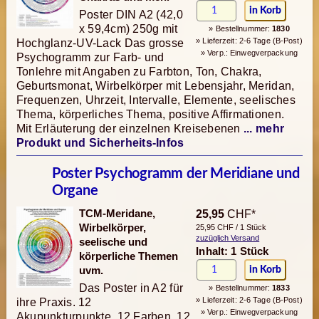
Poster DIN A2 (42,0
x 59,4cm) 250g mit
» Bestellnummer:
1830
» Lieferzeit: 2-6 Tage (B-Post)
Hochglanz-UV-Lack Das grosse
» Verp.: Einwegverpackung
Psychogramm zur Farb- und
Tonlehre mit Angaben zu Farbton, Ton, Chakra,
Geburtsmonat, Wirbelkörper mit Lebensjahr, Meridan,
Frequenzen, Uhrzeit, Intervalle, Elemente, seelisches
Thema, körperliches Thema, positive Affirmationen.
Mit Erläuterung der einzelnen Kreisebenen
... mehr
Produkt und Sicherheits-Infos
Poster Psychogramm der Meridiane und
Organe
TCM-Meridane,
25,95
CHF*
Wirbelkörper,
25,95 CHF / 1 Stück
zuzüglich Versand
seelische und
Inhalt: 1 Stück
körperliche Themen
uvm.
Das Poster in A2 für
» Bestellnummer:
1833
» Lieferzeit: 2-6 Tage (B-Post)
ihre Praxis. 12
» Verp.: Einwegverpackung
Akupunkturpunkte, 12 Farben, 12