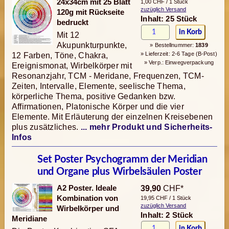
24x34cm mit 25 Blatt
1,00 CHF / 1 Stück
zuzüglich Versand
120g mit Rückseite
Inhalt: 25 Stück
bedruckt
Mit 12
Akupunkturpunkte,
» Bestellnummer:
1839
» Lieferzeit: 2-6 Tage (B-Post)
12 Farben, Töne, Chakra,
» Verp.: Einwegverpackung
Ereignismonat, Wirbelkörper mit
Resonanzjahr, TCM - Meridane, Frequenzen, TCM-
Zeiten, Intervalle, Elemente, seelische Thema,
körperliche Thema, positive Gedanken bzw.
Affirmationen, Platonische Körper und die vier
Elemente. Mit Erläuterung der einzelnen Kreisebenen
plus zusätzliches.
... mehr Produkt und Sicherheits-
Infos
Set Poster Psychogramm der Meridian
und Organe plus Wirbelsäulen Poster
A2 Poster. Ideale
39,90
CHF*
Kombination von
19,95 CHF / 1 Stück
zuzüglich Versand
Wirbelkörper und
Inhalt: 2 Stück
Meridiane