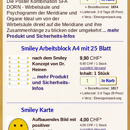
Die Poster Kombination SFA
DORN - Wirbelsäule und
» Bestellnummer:
1834
» Lieferzeit: 2-6 Tage (B-Post)
Psychogramm der Meridiane und
» Verp.: Einwegverpackung
Organe Ideal um von der
Wirbelsäule direkt auf die Meridiane und ihre
Zusammenhänge zu blicken oder umgekehrt
... mehr
Produkt und Sicherheits-Infos
Smiley Arbeitsblock A4 mit 25 Blatt
nach dem Smiley
9,90
CHF*
Konzept von Dr.
9,90 CHF / 1 Stück
zuzüglich Versand
Heinen
Inhalt: 1 Stück
... mehr Produkt
und Sicherheits-
Infos
» Bestellnummer:
1817
» Lieferzeit: 2-6 Tage (B-Post)
» Verp.: Einwegverpackung
Smiley Karte
Aufbauendes Bild mit
4,00
CHF*
positiver
4,00 CHF / 1 Stück
zuzüglich Versand