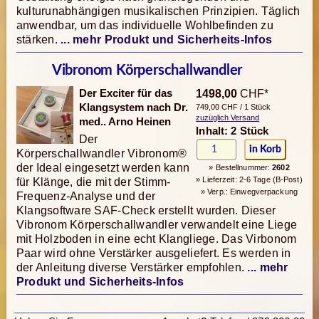
kulturunabhängigen musikalischen Prinzipien. Täglich
anwendbar, um das individuelle Wohlbefinden zu
stärken.
... mehr Produkt und Sicherheits-Infos
Vibronom Körperschallwandler
Der Exciter für das
1498,00
CHF*
Klangsystem nach Dr.
749,00 CHF / 1 Stück
zuzüglich Versand
med.. Arno Heinen
Inhalt: 2 Stück
Der
Körperschallwandler Vibronom®
der Ideal eingesetzt werden kann
» Bestellnummer:
2602
» Lieferzeit: 2-6 Tage (B-Post)
für Klänge, die mit der Stimm-
» Verp.: Einwegverpackung
Frequenz-Analyse und der
Klangsoftware SAF-Check erstellt wurden. Dieser
Vibronom Körperschallwandler verwandelt eine Liege
mit Holzboden in eine echt Klangliege. Das Virbonom
Paar wird ohne Verstärker ausgeliefert. Es werden in
der Anleitung diverse Verstärker empfohlen.
... mehr
Produkt und Sicherheits-Infos