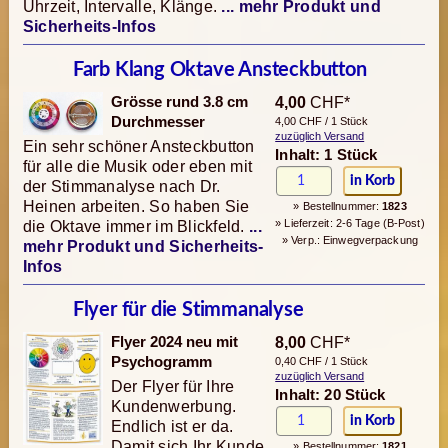
Uhrzeit, Intervalle, Klänge.
... mehr Produkt und
Sicherheits-Infos
Farb Klang Oktave Ansteckbutton
Grösse rund 3.8 cm
4,00
CHF*
Durchmesser
4,00 CHF / 1 Stück
zuzüglich Versand
Ein sehr schöner Ansteckbutton
Inhalt: 1 Stück
für alle die Musik oder eben mit
der Stimmanalyse nach Dr.
Heinen arbeiten. So haben Sie
» Bestellnummer:
1823
» Lieferzeit: 2-6 Tage (B-Post)
die Oktave immer im Blickfeld.
...
» Verp.: Einwegverpackung
mehr Produkt und Sicherheits-
Infos
Flyer für die Stimmanalyse
Flyer 2024 neu mit
8,00
CHF*
Psychogramm
0,40 CHF / 1 Stück
zuzüglich Versand
Der Flyer für Ihre
Inhalt: 20 Stück
Kundenwerbung.
Endlich ist er da.
Damit sich Ihr Kunde
» Bestellnummer:
1821