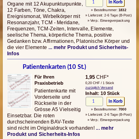
Organe mit 12 Akupunkturpunkte,
12 Farben, Töne, Chakra,
» Bestellnummer:
1832
» Lieferzeit: 2-6 Tage (B-Post)
Ereignismonat, Wirbelkörper mit
» Verp.: Einwegverpackung
Resonanzjahr, TCM - Meridane,
Frequenzen, TCM-Zeiten, Intervalle, Elemente,
seelische Thema, körperliche Thema, positive
Gedanken bzw. Affirmationen, Platonische Körper und
die vier Elemente
... mehr Produkt und Sicherheits-
Infos
Patientenkarten (10 St.)
Für Ihren
1,95
CHF*
Praxisbetrieb
0,20 CHF / 1 Stück
zuzüglich Versand
Patientenkarte mit
Inhalt: 10 Stück
Vorderseite und
Rückseite in der
Grösse A5 Vielseitig
» Bestellnummer:
7000
» Lieferzeit: 2-6 Tage (B-Post)
Einsetzbar. Die roten
» Verp.: Einwegverpackung
durchscheinenden BAV-Texte
sind nicht im Originaldruck vorhanden!
... mehr
Produkt und Sicherheits-Infos