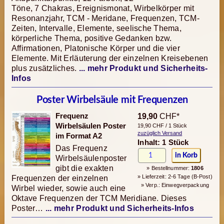
Töne, 7 Chakras, Ereignismonat, Wirbelkörper mit
Resonanzjahr, TCM - Meridane, Frequenzen, TCM-
Zeiten, Intervalle, Elemente, seelische Thema,
körperliche Thema, positive Gedanken bzw.
Affirmationen, Platonische Körper und die vier
Elemente. Mit Erläuterung der einzelnen Kreisebenen
plus zusätzliches.
... mehr Produkt und Sicherheits-
Infos
Poster Wirbelsäule mit Frequenzen
Frequenz
19,90
CHF*
Wirbelsäulen Poster
19,90 CHF / 1 Stück
zuzüglich Versand
im Format A2
Inhalt: 1 Stück
Das Frequenz
Wirbelsäulenposter
gibt die exakten
» Bestellnummer:
1806
» Lieferzeit: 2-6 Tage (B-Post)
Frequenzen der einzelnen
» Verp.: Einwegverpackung
Wirbel wieder, sowie auch eine
Oktave Frequenzen der TCM Meridiane. Dieses
Poster…
... mehr Produkt und Sicherheits-Infos