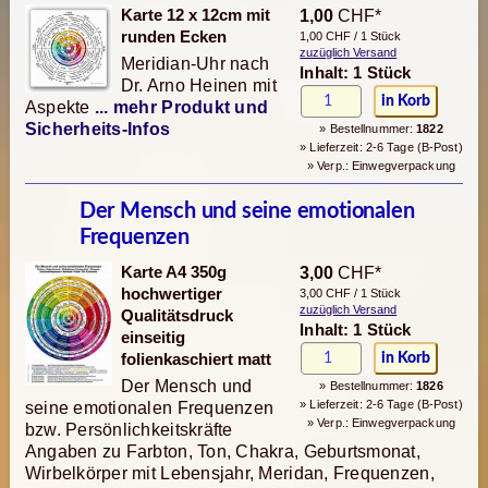
Karte 12 x 12cm mit
1,00
CHF*
runden Ecken
1,00 CHF / 1 Stück
zuzüglich Versand
Meridian-Uhr nach
Inhalt: 1 Stück
Dr. Arno Heinen mit
Aspekte
... mehr Produkt und
Sicherheits-Infos
» Bestellnummer:
1822
» Lieferzeit: 2-6 Tage (B-Post)
» Verp.: Einwegverpackung
Der Mensch und seine emotionalen
Frequenzen
Karte A4 350g
3,00
CHF*
hochwertiger
3,00 CHF / 1 Stück
zuzüglich Versand
Qualitätsdruck
Inhalt: 1 Stück
einseitig
folienkaschiert matt
Der Mensch und
» Bestellnummer:
1826
» Lieferzeit: 2-6 Tage (B-Post)
seine emotionalen Frequenzen
» Verp.: Einwegverpackung
bzw. Persönlichkeitskräfte
Angaben zu Farbton, Ton, Chakra, Geburtsmonat,
Wirbelkörper mit Lebensjahr, Meridan, Frequenzen,