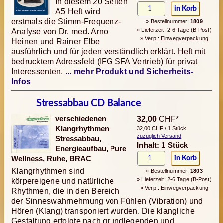
In diesem 20 Seiten
A5 Heft wird
erstmals die Stimm-Frequenz-
» Bestellnummer:
1809
» Lieferzeit: 2-6 Tage (B-Post)
Analyse von Dr. med. Arno
» Verp.: Einwegverpackung
Heinen und Rainer Elbe
ausführlich und für jeden verständlich erklärt. Heft mit
bedrucktem Adressfeld (IFG SFA Vertrieb) für privat
Interessenten.
... mehr Produkt und Sicherheits-
Infos
Stressabbau CD Balance
verschiedenen
32,00
CHF*
Klangrhythmen
32,00 CHF / 1 Stück
zuzüglich Versand
Stressabbau,
Inhalt: 1 Stück
Energieaufbau, Pure
Wellness, Ruhe, BRAC
Klangrhythmen sind
» Bestellnummer:
1803
» Lieferzeit: 2-6 Tage (B-Post)
körpereigene und natürliche
» Verp.: Einwegverpackung
Rhythmen, die in den Bereich
der Sinneswahrnehmung von Fühlen (Vibration) und
Hören (Klang) transponiert wurden. Die klangliche
Gestaltung erfolgte nach grundlegenden und