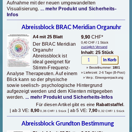
Aufnahme mit der neuen umgewandelten
Visualisierung.
... mehr Produkt und Sicherheits-
Infos
Abreissblock BRAC Meridian Organuhr
A4 mit 25 Blatt
9,90
CHF*
0,40 CHF / 1 Stück
Der BRAC Meridian
zuzüglich Versand
Organuhr
Inhalt: 25 Stück
Abreissblock ist
ideal geeignet für
Stimm-Frequenz-
» Bestellnummer:
1801
» Lieferzeit: 2-6 Tage (B-Post)
Analyse Therapeuten. Auf einem
» Verp.: Einwegverpackung
Blick kann so der physische
sowie seelisch- psychologische Hintergrund
aufgezeigt werden und dem Klienten mitgegeben
werden.
... mehr Produkt und Sicherheits-Infos
Für diesen Artikel gibt es eine
Rabattstaffel
.
| ab 3 VE:
8,90
| ab 5 VE:
7,90
0,36 CHF/ 1 Stück
0,32 CHF/ 1 Stück
Abreissblock Grundton Bestimmung