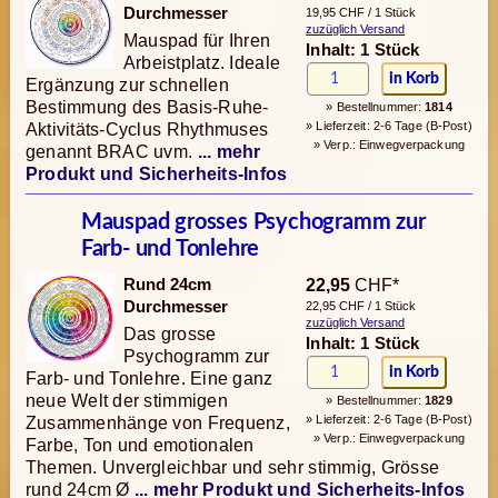
Durchmesser
19,95 CHF / 1 Stück
zuzüglich Versand
Mauspad für Ihren
Inhalt: 1 Stück
Arbeistplatz. Ideale
Ergänzung zur schnellen
Bestimmung des Basis-Ruhe-
» Bestellnummer:
1814
» Lieferzeit: 2-6 Tage (B-Post)
Aktivitäts-Cyclus Rhythmuses
» Verp.: Einwegverpackung
genannt BRAC uvm.
... mehr
Produkt und Sicherheits-Infos
Mauspad grosses Psychogramm zur
Farb- und Tonlehre
Rund 24cm
22,95
CHF*
Durchmesser
22,95 CHF / 1 Stück
zuzüglich Versand
Das grosse
Inhalt: 1 Stück
Psychogramm zur
Farb- und Tonlehre. Eine ganz
neue Welt der stimmigen
» Bestellnummer:
1829
» Lieferzeit: 2-6 Tage (B-Post)
Zusammenhänge von Frequenz,
» Verp.: Einwegverpackung
Farbe, Ton und emotionalen
Themen. Unvergleichbar und sehr stimmig, Grösse
rund 24cm Ø
... mehr Produkt und Sicherheits-Infos