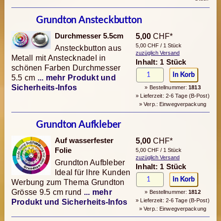
Grundton Ansteckbutton
Durchmesser 5.5cm
5,00
CHF*
5,00 CHF / 1 Stück
Ansteckbutton aus
zuzüglich Versand
Metall mit Anstecknadel in
Inhalt: 1 Stück
schönen Farben Durchmesser
5.5 cm
... mehr Produkt und
Sicherheits-Infos
» Bestellnummer:
1813
» Lieferzeit: 2-6 Tage (B-Post)
» Verp.: Einwegverpackung
Grundton Aufkleber
Auf wasserfester
5,00
CHF*
Folie
5,00 CHF / 1 Stück
zuzüglich Versand
Grundton Aufbleber
Inhalt: 1 Stück
Ideal für Ihre Kunden
Werbung zum Thema Grundton
Grösse 9.5 cm rund
... mehr
» Bestellnummer:
1812
» Lieferzeit: 2-6 Tage (B-Post)
Produkt und Sicherheits-Infos
» Verp.: Einwegverpackung