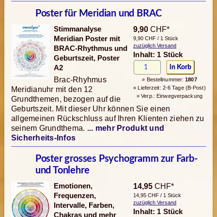
Poster für Meridian und BRAC
Stimmanalyse
9,90
CHF*
Meridian Poster mit
9,90 CHF / 1 Stück
zuzüglich Versand
BRAC-Rhythmus und
Inhalt: 1 Stück
Geburtszeit, Poster
A2
Brac-Rhyhmus
» Bestellnummer:
1807
» Lieferzeit: 2-6 Tage (B-Post)
Meridianuhr mit den 12
» Verp.: Einwegverpackung
Grundthemen, bezogen auf die
Geburtszeit. Mit dieser Uhr können Sie einen
allgemeinen Rückschluss auf Ihren Klienten ziehen zu
seinem Grundthema.
... mehr Produkt und
Sicherheits-Infos
Poster grosses Psychogramm zur Farb-
und Tonlehre
Emotionen,
14,95
CHF*
Frequenzen,
14,95 CHF / 1 Stück
zuzüglich Versand
Intervalle, Farben,
Inhalt: 1 Stück
Chakras und mehr