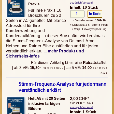
zuzüglich Versand
Praxis
Inhalt: 10 Stück
Für Ihre Praxis 10
Broschüren zu 20
Seiten in A5 geheftet. Mit blanco
» Bestellnummer:
1809-10
» Lieferzeit: 2-6 Tage (B-Post)
Adressfeld für Ihre
» Verp.: Einwegverpackung
Kundenwerbung und
Kundenaufklärung. In dieser Broschüre wird erstmals
die Stimm-Frequenz-Analyse von Dr. med. Arno
Heinen und Rainer Elbe ausführlich und für jeden
verständlich erklärt.
... mehr Produkt und
Sicherheits-Infos
Für diesen Artikel gibt es eine
Rabattstaffel
.
| ab 3 VE:
15,30
| ab 5 VE:
14,00
1,53 CHF/ 1 Stück
1,40 CHF/ 1
Stück
Stimm-Frequenz-Analyse für jedermann
verständlich erklärt
Heft A5 mit 20 Seiten
2,00
CHF*
inklusive farbigen
2,00 CHF / 1 Stück
zuzüglich Versand
Bildern
Inhalt: 1 Stück