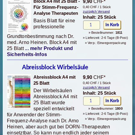
Block A4 mit 25 Blatt -
9,90
CHF*
Für Stimm-Frequenz-
0,40 CHF / 1 Stück
zuzüglich Versand
Analyse Therapeuten
Inhalt: 25 Stück
Basis Blatt für eine
professionelle
» Bestellnummer:
1811
Grundtonbestimmung nach Dr.
» Lieferzeit: 2-6 Tage (B-Post)
med. Arno Heinen. Block A4 mit
» Verp.: Einwegverpackung
25 Blatt
... mehr Produkt und
Sicherheits-Infos
Abreissblock Wirbelsäule
Abreissblock A4 mit
9,90
CHF*
25 Blatt
0,40 CHF / 1 Stück
zuzüglich Versand
Der Wirbelsäulen
Inhalt: 25 Stück
Abreissblock A4 mit
25 Blatt wurde
speziell entwickelt
» Bestellnummer:
1800
» Lieferzeit: 2-6 Tage (B-Post)
für Anwender der Stimm-
» Verp.: Einwegverpackung
Frequenz-Analyse nach Dr. Arno
Heinen, aber auch gut bei DORN-Therapeuten
einsetztbar. So kann nun endlich jeder seinem