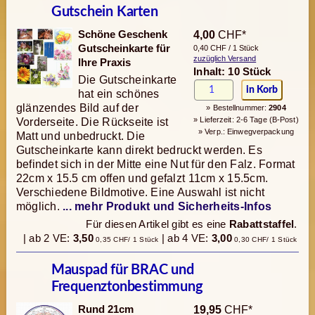
Gutschein Karten
Schöne Geschenk
4,00
CHF*
Gutscheinkarte für
0,40 CHF / 1 Stück
zuzüglich Versand
Ihre Praxis
Inhalt: 10 Stück
Die Gutscheinkarte
hat ein schönes
glänzendes Bild auf der
» Bestellnummer:
2904
» Lieferzeit: 2-6 Tage (B-Post)
Vorderseite. Die Rückseite ist
» Verp.: Einwegverpackung
Matt und unbedruckt. Die
Gutscheinkarte kann direkt bedruckt werden. Es
befindet sich in der Mitte eine Nut für den Falz. Format
22cm x 15.5 cm offen und gefalzt 11cm x 15.5cm.
Verschiedene Bildmotive. Eine Auswahl ist nicht
möglich.
... mehr Produkt und Sicherheits-Infos
Für diesen Artikel gibt es eine
Rabattstaffel
.
| ab 2 VE:
3,50
| ab 4 VE:
3,00
0,35 CHF/ 1 Stück
0,30 CHF/ 1 Stück
Mauspad für BRAC und
Frequenztonbestimmung
Rund 21cm
19,95
CHF*