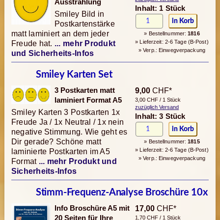
Ausstrahlung
Inhalt: 1 Stück
Smiley Bild in
Postkartenstärke
matt laminiert an dem jeder
» Bestellnummer:
1816
» Lieferzeit: 2-6 Tage (B-Post)
Freude hat.
... mehr Produkt
» Verp.: Einwegverpackung
und Sicherheits-Infos
Smiley Karten Set
3 Postkarten matt
9,00
CHF*
laminiert Format A5
3,00 CHF / 1 Stück
zuzüglich Versand
Smiley Karten 3 Postkarten 1x
Inhalt: 3 Stück
Freude Ja / 1x Neutral / 1x nein
negative Stimmung. Wie geht es
Dir gerade? Schöne matt
» Bestellnummer:
1815
» Lieferzeit: 2-6 Tage (B-Post)
laminierte Postkarten im A5
» Verp.: Einwegverpackung
Format
... mehr Produkt und
Sicherheits-Infos
Stimm-Frequenz-Analyse Broschüre 10x
Info Broschüre A5 mit
17,00
CHF*
20 Seiten für Ihre
1,70 CHF / 1 Stück