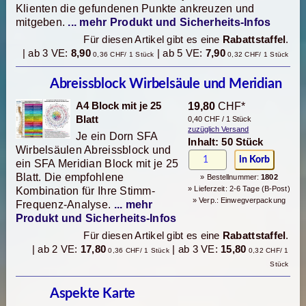
Klienten die gefundenen Punkte ankreuzen und
mitgeben.
... mehr Produkt und Sicherheits-Infos
Für diesen Artikel gibt es eine
Rabattstaffel
.
| ab 3 VE:
8,90
| ab 5 VE:
7,90
0,36 CHF/ 1 Stück
0,32 CHF/ 1 Stück
Abreissblock Wirbelsäule und Meridian
A4 Block mit je 25
19,80
CHF*
Blatt
0,40 CHF / 1 Stück
zuzüglich Versand
Je ein Dorn SFA
Inhalt: 50 Stück
Wirbelsäulen Abreissblock und
ein SFA Meridian Block mit je 25
Blatt. Die empfohlene
» Bestellnummer:
1802
» Lieferzeit: 2-6 Tage (B-Post)
Kombination für Ihre Stimm-
» Verp.: Einwegverpackung
Frequenz-Analyse.
... mehr
Produkt und Sicherheits-Infos
Für diesen Artikel gibt es eine
Rabattstaffel
.
| ab 2 VE:
17,80
| ab 3 VE:
15,80
0,36 CHF/ 1 Stück
0,32 CHF/ 1
Stück
Aspekte Karte