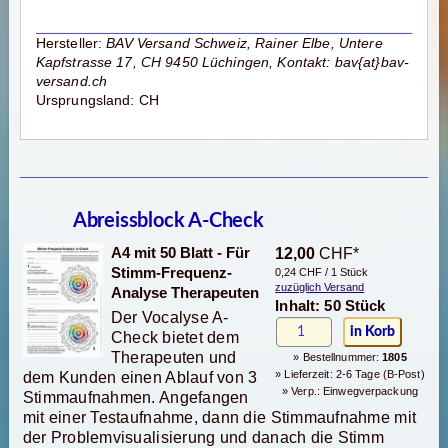
Hersteller:
BAV Versand Schweiz, Rainer Elbe, Untere
Kapfstrasse 17, CH 9450 Lüchingen, Kontakt: bav{at}bav-
versand.ch
Ursprungsland: CH
Abreissblock A-Check
A4 mit 50 Blatt - Für
12,00
CHF*
Stimm-Frequenz-
0,24 CHF / 1 Stück
zuzüglich Versand
Analyse Therapeuten
Inhalt: 50 Stück
Der Vocalyse A-
Check bietet dem
Therapeuten und
» Bestellnummer:
1805
» Lieferzeit: 2-6 Tage (B-Post)
dem Kunden einen Ablauf von 3
» Verp.: Einwegverpackung
Stimmaufnahmen. Angefangen
mit einer Testaufnahme, dann die Stimmaufnahme mit
der Problemvisualisierung und danach die Stimm