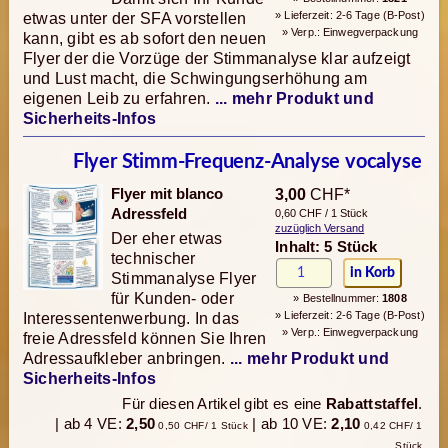
» Lieferzeit: 2-6 Tage (B-Post)
etwas unter der SFA vorstellen
» Verp.: Einwegverpackung
kann, gibt es ab sofort den neuen
Flyer der die Vorzüge der Stimmanalyse klar aufzeigt
und Lust macht, die Schwingungserhöhung am
eigenen Leib zu erfahren.
... mehr Produkt und
Sicherheits-Infos
Flyer Stimm-Frequenz-Analyse vocalyse
Flyer mit blanco
3,00
CHF*
Adressfeld
0,60 CHF / 1 Stück
zuzüglich Versand
Der eher etwas
Inhalt: 5 Stück
technischer
Stimmanalyse Flyer
für Kunden- oder
» Bestellnummer:
1808
» Lieferzeit: 2-6 Tage (B-Post)
Interessentenwerbung. In das
» Verp.: Einwegverpackung
freie Adressfeld können Sie Ihren
Adressaufkleber anbringen.
... mehr Produkt und
Sicherheits-Infos
Für diesen Artikel gibt es eine
Rabattstaffel
.
| ab 4 VE:
2,50
| ab 10 VE:
2,10
0,50 CHF/ 1 Stück
0,42 CHF/ 1
Stück