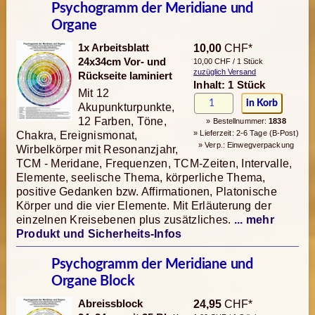
Psychogramm der Meridiane und
Organe
1x Arbeitsblatt
10,00
CHF*
24x34cm Vor- und
10,00 CHF / 1 Stück
zuzüglich Versand
Rückseite laminiert
Inhalt: 1 Stück
Mit 12
Akupunkturpunkte,
12 Farben, Töne,
» Bestellnummer:
1838
» Lieferzeit: 2-6 Tage (B-Post)
Chakra, Ereignismonat,
» Verp.: Einwegverpackung
Wirbelkörper mit Resonanzjahr,
TCM - Meridane, Frequenzen, TCM-Zeiten, Intervalle,
Elemente, seelische Thema, körperliche Thema,
positive Gedanken bzw. Affirmationen, Platonische
Körper und die vier Elemente. Mit Erläuterung der
einzelnen Kreisebenen plus zusätzliches.
... mehr
Produkt und Sicherheits-Infos
Psychogramm der Meridiane und
Organe Block
Abreissblock
24,95
CHF*