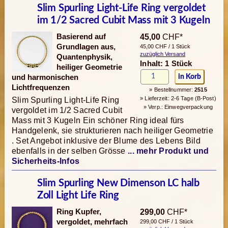
Slim Spurling Light-Life Ring vergoldet
im 1/2 Sacred Cubit Mass mit 3 Kugeln
Basierend auf
45,00
CHF*
Grundlagen aus,
45,00 CHF / 1 Stück
zuzüglich Versand
Quantenphysik,
Inhalt: 1 Stück
heiliger Geometrie
und harmonischen
Lichtfrequenzen
» Bestellnummer:
2515
» Lieferzeit: 2-6 Tage (B-Post)
Slim Spurling Light-Life Ring
» Verp.: Einwegverpackung
vergoldet im 1/2 Sacred Cubit
Mass mit 3 Kugeln Ein schöner Ring ideal fürs
Handgelenk, sie strukturieren nach heiliger Geometrie
. Set Angebot inklusive der Blume des Lebens Bild
ebenfalls in der selben Grösse
... mehr Produkt und
Sicherheits-Infos
Slim Spurling New Dimenson LC halb
Zoll Light Life Ring
Ring Kupfer,
299,00
CHF*
vergoldet, mehrfach
299,00 CHF / 1 Stück