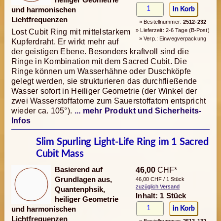
und harmonischen
Lichtfrequenzen
» Bestellnummer:
2512-232
» Lieferzeit: 2-6 Tage (B-Post)
Lost Cubit Ring mit mittelstarkem
» Verp.: Einwegverpackung
Kupferdraht. Er wirkt mehr auf
der geistigen Ebene. Besonders kraftvoll sind die
Ringe in Kombination mit dem Sacred Cubit. Die
Ringe können um Wasser­hähne oder Duschköpfe
gelegt werden, sie strukturieren das durchfließende
Wasser sofort in Heiliger Geometrie (der Winkel der
zwei Wasserstoff­atome zum Sauerstoffatom entspricht
wieder ca. 105°).
... mehr Produkt und Sicherheits-
Infos
Slim Spurling Light-Life Ring im 1 Sacred
Cubit Mass
Basierend auf
46,00
CHF*
Grundlagen aus,
46,00 CHF / 1 Stück
zuzüglich Versand
Quantenphsik,
Inhalt: 1 Stück
heiliger Geometrie
und harmonischen
Lichtfrequenzen
» Bestellnummer:
2513-132