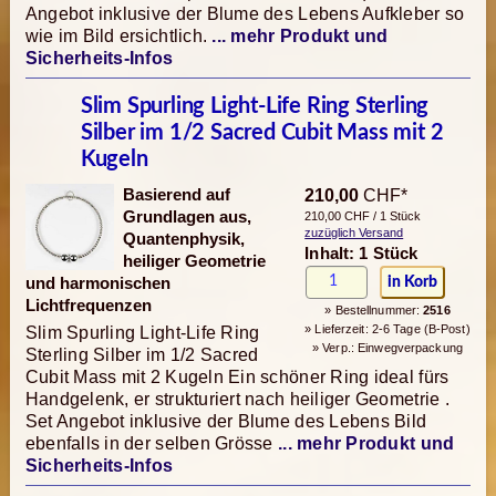
Angebot inklusive der Blume des Lebens Aufkleber so
wie im Bild ersichtlich.
... mehr Produkt und
Sicherheits-Infos
Slim Spurling Light-Life Ring Sterling
Silber im 1/2 Sacred Cubit Mass mit 2
Kugeln
Basierend auf
210,00
CHF*
Grundlagen aus,
210,00 CHF / 1 Stück
zuzüglich Versand
Quantenphysik,
Inhalt: 1 Stück
heiliger Geometrie
und harmonischen
Lichtfrequenzen
» Bestellnummer:
2516
» Lieferzeit: 2-6 Tage (B-Post)
Slim Spurling Light-Life Ring
» Verp.: Einwegverpackung
Sterling Silber im 1/2 Sacred
Cubit Mass mit 2 Kugeln Ein schöner Ring ideal fürs
Handgelenk, er strukturiert nach heiliger Geometrie .
Set Angebot inklusive der Blume des Lebens Bild
ebenfalls in der selben Grösse
... mehr Produkt und
Sicherheits-Infos