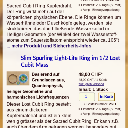
» Lieferzeit: 2-6 Tage (B-Post)
Sacred Cubit Ring Kupferdraht.
» Verp.: Einwegverpackung
Der Ring wirkt mehr auf der
körperlichen physischen Ebene. Die Ringe können um
Wasser­hähne oder Duschköpfe gelegt werden, sie
strukturieren das durchfließende Wasser sofort in
Heiliger Geometrie (der Winkel der zwei Wasserstoff­
atome zum Sauerstoffatom entspricht wieder ca. 105°).
... mehr Produkt und Sicherheits-Infos
Slim Spurling Light-Life Ring im 1/2 Lost
Cubit Mass
Basierend auf
48,00
CHF*
Grundlagen aus,
48,00 CHF / 1 Stück
zuzüglich Versand
Quantenphysik,
Inhalt: 1 Stück
heiliger Geometrie und
harmonischen Lichtfrequenzen
Dieser Lost Cubit Ring besteht
» Bestellnummer:
2501
» Lieferzeit: 2-6 Tage (B-Post)
aus einem dickeren
» Verp.: Einwegverpackung
Kupfermaterial und ist ein klein
wenig grösser als der Sacred Cubit Ring. Er kann z.B.
auch über dem Arm getragen werden, besonders gut