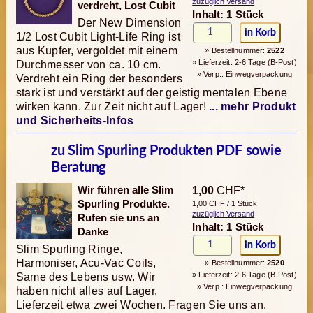
zuzüglich Versand
verdreht, Lost Cubit
Inhalt: 1 Stück
Der New Dimension
1/2 Lost Cubit Light-Life Ring ist
aus Kupfer, vergoldet mit einem
» Bestellnummer:
2522
» Lieferzeit: 2-6 Tage (B-Post)
Durchmesser von ca. 10 cm.
» Verp.: Einwegverpackung
Verdreht ein Ring der besonders
stark ist und verstärkt auf der geistig mentalen Ebene
wirken kann. Zur Zeit nicht auf Lager!
... mehr Produkt
und Sicherheits-Infos
zu Slim Spurling Produkten PDF sowie
Beratung
Wir führen alle Slim
1,00
CHF*
Spurling Produkte.
1,00 CHF / 1 Stück
zuzüglich Versand
Rufen sie uns an
Inhalt: 1 Stück
Danke
Slim Spurling Ringe,
Harmoniser, Acu-Vac Coils,
» Bestellnummer:
2520
» Lieferzeit: 2-6 Tage (B-Post)
Same des Lebens usw. Wir
» Verp.: Einwegverpackung
haben nicht alles auf Lager.
Lieferzeit etwa zwei Wochen. Fragen Sie uns an.