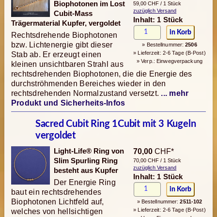
Biophotonen im Lost
59,00 CHF / 1 Stück
zuzüglich Versand
Cubit-Mass
Inhalt: 1 Stück
Trägermaterial Kupfer, vergoldet
Rechtsdrehende Biophotonen
bzw. Lichtenergie gibt dieser
» Bestellnummer:
2506
» Lieferzeit: 2-6 Tage (B-Post)
Stab ab. Er erzeugt einen
» Verp.: Einwegverpackung
kleinen unsichtbaren Strahl aus
rechtsdrehenden Biophotonen, die die Energie des
durchströhmenden Bereiches wieder in den
rechtsdrehenden Normalzustand versetzt.
... mehr
Produkt und Sicherheits-Infos
Sacred Cubit Ring 1Cubit mit 3 Kugeln
vergoldet
Light-Life® Ring von
70,00
CHF*
Slim Spurling Ring
70,00 CHF / 1 Stück
zuzüglich Versand
besteht aus Kupfer
Inhalt: 1 Stück
Der Energie Ring
baut ein rechtsdrehendes
Biophotonen Lichtfeld auf,
» Bestellnummer:
2511-102
» Lieferzeit: 2-6 Tage (B-Post)
welches von hellsichtigen