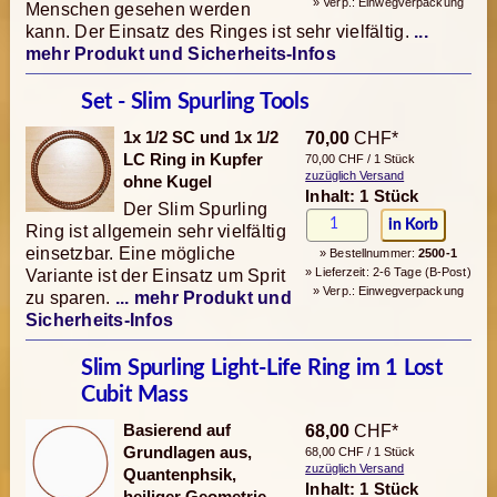
» Verp.: Einwegverpackung
Menschen gesehen werden
kann. Der Einsatz des Ringes ist sehr vielfältig.
...
mehr Produkt und Sicherheits-Infos
Set - Slim Spurling Tools
1x 1/2 SC und 1x 1/2
70,00
CHF*
LC Ring in Kupfer
70,00 CHF / 1 Stück
zuzüglich Versand
ohne Kugel
Inhalt: 1 Stück
Der Slim Spurling
Ring ist allgemein sehr vielfältig
einsetzbar. Eine mögliche
» Bestellnummer:
2500-1
» Lieferzeit: 2-6 Tage (B-Post)
Variante ist der Einsatz um Sprit
» Verp.: Einwegverpackung
zu sparen.
... mehr Produkt und
Sicherheits-Infos
Slim Spurling Light-Life Ring im 1 Lost
Cubit Mass
Basierend auf
68,00
CHF*
Grundlagen aus,
68,00 CHF / 1 Stück
zuzüglich Versand
Quantenphsik,
Inhalt: 1 Stück
heiliger Geometrie