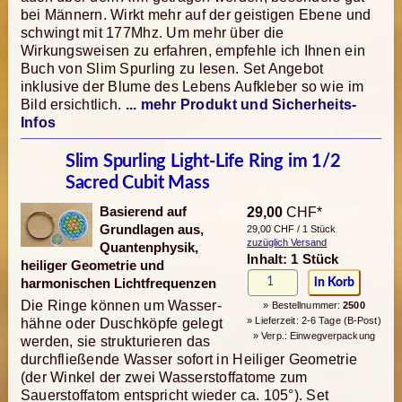
bei Männern. Wirkt mehr auf der geistigen Ebene und
schwingt mit 177Mhz. Um mehr über die
Wirkungsweisen zu erfahren, empfehle ich Ihnen ein
Buch von Slim Spurling zu lesen. Set Angebot
inklusive der Blume des Lebens Aufkleber so wie im
Bild ersichtlich.
... mehr Produkt und Sicherheits-
Infos
Slim Spurling Light-Life Ring im 1/2
Sacred Cubit Mass
Basierend auf
29,00
CHF*
Grundlagen aus,
29,00 CHF / 1 Stück
zuzüglich Versand
Quantenphysik,
Inhalt: 1 Stück
heiliger Geometrie und
harmonischen Lichtfrequenzen
Die Ringe können um Wasser­
» Bestellnummer:
2500
» Lieferzeit: 2-6 Tage (B-Post)
hähne oder Duschköpfe gelegt
» Verp.: Einwegverpackung
werden, sie strukturieren das
durchfließende Wasser sofort in Heiliger Geometrie
(der Winkel der zwei Wasserstoff­atome zum
Sauerstoffatom entspricht wieder ca. 105°). Set