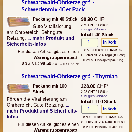
Schwarzwald-Ohrkerze gr6 -
Schwedenmix 40er Pack
Packung mit 40 Stück
99,90
CHF*
2,50 CHF / 1 Stück
Gute Vitalisierung
zuzüglich Versand
am Ohrbereich. Sehr gute
Inhalt: 40 Stück
Reizung.
... mehr Produkt und
Sicherheits-Infos
» Bestellnummer:
5225-40
Für diesen Artikel gibt es einen
» Lieferzeit: 2-6 Tage (B-Post)
Warengruppenrabatt
.
» Verp.: Einwegverpackung
| ab 3 VE:
99,60
2,49 CHF/ 1 Stück
Schwarzwald-Ohrkerze gr6 - Thymian
Packung mit 100
228,00
CHF*
Stück
2,28 CHF / 1 Stück
zuzüglich Versand
Fördert die Vitalisierung am
Inhalt: 100 Stück
Ohrbereich. Gute Reizung.
...
mehr Produkt und Sicherheits-
Infos
» Bestellnummer:
5222-100
» Lieferzeit: 2-6 Tage (B-Post)
Für diesen Artikel gibt es einen
» Verp.: Einwegverpackung
Warengruppenrabatt
.