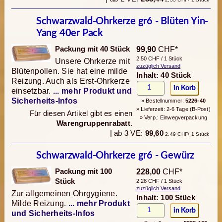
Schwarzwald-Ohrkerze gr6 - Blüten Yin-
Yang 40er Pack
Packung mit 40 Stück
99,90
CHF*
2,50 CHF / 1 Stück
Unsere Ohrkerze mit
zuzüglich Versand
Blütenpollen. Sie hat eine milde
Inhalt: 40 Stück
Reizung. Auch als Erst-Ohrkerze
einsetzbar.
... mehr Produkt und
Sicherheits-Infos
» Bestellnummer:
5226-40
» Lieferzeit: 2-6 Tage (B-Post)
Für diesen Artikel gibt es einen
» Verp.: Einwegverpackung
Warengruppenrabatt
.
| ab 3 VE:
99,60
2,49 CHF/ 1 Stück
Schwarzwald-Ohrkerze gr6 - Gewürz
Packung mit 100
228,00
CHF*
Stück
2,28 CHF / 1 Stück
zuzüglich Versand
Zur allgemeinen Ohrgygiene.
Inhalt: 100 Stück
Milde Reizung.
... mehr Produkt
und Sicherheits-Infos