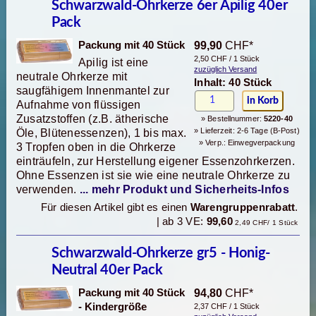
Schwarzwald-Ohrkerze 6er Apilig 40er
Pack
Packung mit 40 Stück
99,90
CHF*
2,50 CHF / 1 Stück
Apilig ist eine
zuzüglich Versand
neutrale Ohrkerze mit
Inhalt: 40 Stück
saugfähigem Innenmantel zur
Aufnahme von flüssigen
Zusatzstoffen (z.B. ätherische
» Bestellnummer:
5220-40
» Lieferzeit: 2-6 Tage (B-Post)
Öle, Blütenessenzen), 1 bis max.
» Verp.: Einwegverpackung
3 Tropfen oben in die Ohrkerze
einträufeln, zur Herstellung eigener Essenzohrkerzen.
Ohne Essenzen ist sie wie eine neutrale Ohrkerze zu
verwenden.
... mehr Produkt und Sicherheits-Infos
Für diesen Artikel gibt es einen
Warengruppenrabatt
.
| ab 3 VE:
99,60
2,49 CHF/ 1 Stück
Schwarzwald-Ohrkerze gr5 - Honig-
Neutral 40er Pack
Packung mit 40 Stück
94,80
CHF*
- Kindergröße
2,37 CHF / 1 Stück