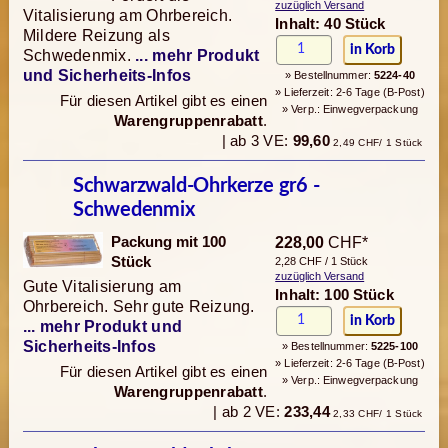
zuzüglich Versand
Vitalisierung am Ohrbereich.
Inhalt: 40 Stück
Mildere Reizung als
Schwedenmix.
... mehr Produkt
und Sicherheits-Infos
» Bestellnummer:
5224-40
» Lieferzeit: 2-6 Tage (B-Post)
Für diesen Artikel gibt es einen
» Verp.: Einwegverpackung
Warengruppenrabatt
.
| ab 3 VE:
99,60
2,49 CHF/ 1 Stück
Schwarzwald-Ohrkerze gr6 -
Schwedenmix
Packung mit 100
228,00
CHF*
Stück
2,28 CHF / 1 Stück
zuzüglich Versand
Gute Vitalisierung am
Inhalt: 100 Stück
Ohrbereich. Sehr gute Reizung.
... mehr Produkt und
Sicherheits-Infos
» Bestellnummer:
5225-100
» Lieferzeit: 2-6 Tage (B-Post)
Für diesen Artikel gibt es einen
» Verp.: Einwegverpackung
Warengruppenrabatt
.
| ab 2 VE:
233,44
2,33 CHF/ 1 Stück