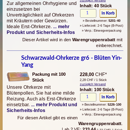
zuzüglich Versand
Zur allgemeinen Ohrhygiene und
Inhalt: 40 Stück
einzusetzen bei
Unverträglichkeit auf Ohrkerzen
mit Kräutern oder Gewürzen.
» Bestellnummer:
5201-40
» Lieferzeit: 2-6 Tage (B-Post)
Ideale Erst-Ohrkerze.
... mehr
» Verp.: Einwegverpackung
Produkt und Sicherheits-Infos
Dieser Artikel wird in den
Warengruppenrabatt
mit
einberechnet.
Schwarzwald-Ohrkerze gr6 - Blüten Yin-
Yang
Packung mit 100
228,00
CHF*
Stück
2,28 CHF / 1 Stück
zuzüglich Versand
Unsere Ohrkerze mit
Inhalt: 100 Stück
Blütenpollen. Sie hat eine milde
Reizung. Auch als Erst-Ohrkerze
einsetzbar.
... mehr Produkt und
» Bestellnummer:
5226-100
» Lieferzeit: 2-6 Tage (B-Post)
Sicherheits-Infos
» Verp.: Einwegverpackung
Für diesen Artikel gibt es einen
Warengruppenrabatt
.
| ab 2 VE:
233,44
2,33 CHF/ 1 Stück