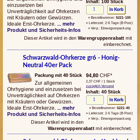
Inhalt: 100 Stück
einzusetzen bei
Unverträglichkeit auf Ohrkerzen
mit Kräutern oder Gewürzen.
» Bestellnummer:
5221-100
» Lieferzeit: 2-6 Tage (B-Post)
Ideale Erst-Ohrkerze.
... mehr
» Verp.: Einwegverpackung
Produkt und Sicherheits-Infos
Dieser Artikel wird in den
Warengruppenrabatt
mit
einberechnet.
Schwarzwald-Ohrkerze gr6 - Honig-
Neutral 40er Pack
Packung mit 40 Stück
94,80
CHF*
2,37 CHF / 1 Stück
Zur allgemeinen
zuzüglich Versand
Ohrhygiene und einzusetzen bei
Inhalt: 40 Stück
Unverträglichkeit auf Ohrkerzen
mit Kräutern oder Gewürzen.
Ideale Erst-Ohrkerze.
... mehr
» Bestellnummer:
5221-40
» Lieferzeit: 2-6 Tage (B-Post)
Produkt und Sicherheits-Infos
» Verp.: Einwegverpackung
Dieser Artikel wird in den
Warengruppenrabatt
mit einberechnet.