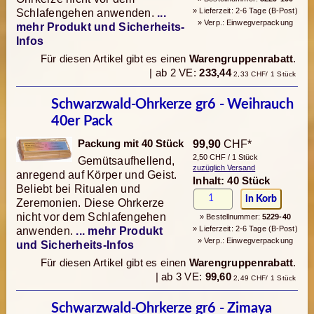
» Lieferzeit: 2-6 Tage (B-Post)
Schlafengehen anwenden.
...
» Verp.: Einwegverpackung
mehr Produkt und Sicherheits-
Infos
Für diesen Artikel gibt es einen
Warengruppenrabatt
.
| ab 2 VE:
233,44
2,33 CHF/ 1 Stück
Schwarzwald-Ohrkerze gr6 - Weihrauch
40er Pack
Packung mit 40 Stück
99,90
CHF*
2,50 CHF / 1 Stück
Gemütsaufhellend,
zuzüglich Versand
anregend auf Körper und Geist.
Inhalt: 40 Stück
Beliebt bei Ritualen und
Zeremonien. Diese Ohrkerze
nicht vor dem Schlafengehen
» Bestellnummer:
5229-40
» Lieferzeit: 2-6 Tage (B-Post)
anwenden.
... mehr Produkt
» Verp.: Einwegverpackung
und Sicherheits-Infos
Für diesen Artikel gibt es einen
Warengruppenrabatt
.
| ab 3 VE:
99,60
2,49 CHF/ 1 Stück
Schwarzwald-Ohrkerze gr6 - Zimaya