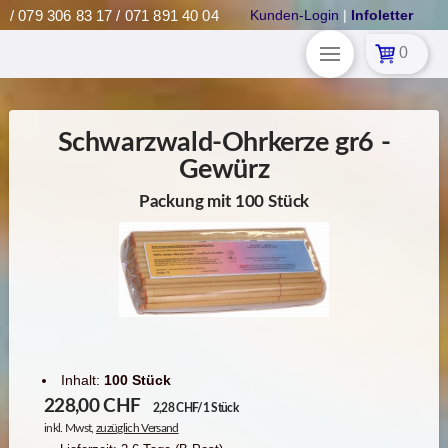
/ 079 306 83 17 / 071 891 40 04
Kunden-Login
|
Infoletter
0
Schwarzwald-Ohrkerze gr6 -
Gewürz
Packung mit 100 Stück
Inhalt:
100 Stück
228,00
CHF
2,28 CHF/1 Stück
inkl. Mwst,
zuzüglich Versand