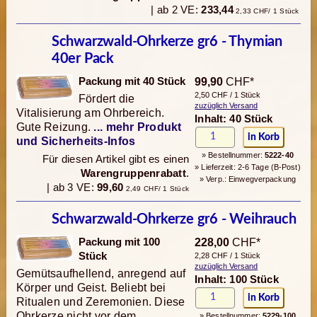
| ab 2 VE:
233,44
2,33 CHF/ 1 Stück
Schwarzwald-Ohrkerze gr6 - Thymian
40er Pack
Packung mit 40 Stück
99,90
CHF*
2,50 CHF / 1 Stück
Fördert die
zuzüglich Versand
Vitalisierung am Ohrbereich.
Inhalt: 40 Stück
Gute Reizung.
... mehr Produkt
und Sicherheits-Infos
» Bestellnummer:
5222-40
Für diesen Artikel gibt es einen
» Lieferzeit: 2-6 Tage (B-Post)
Warengruppenrabatt
.
» Verp.: Einwegverpackung
| ab 3 VE:
99,60
2,49 CHF/ 1 Stück
Schwarzwald-Ohrkerze gr6 - Weihrauch
Packung mit 100
228,00
CHF*
Stück
2,28 CHF / 1 Stück
zuzüglich Versand
Gemütsaufhellend, anregend auf
Inhalt: 100 Stück
Körper und Geist. Beliebt bei
Ritualen und Zeremonien. Diese
Ohrkerze nicht vor dem
» Bestellnummer:
5229-100