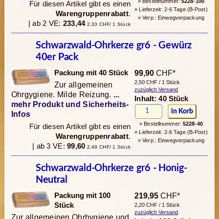
» Bestellnummer:
5228-100
Für diesen Artikel gibt es einen
» Lieferzeit: 2-6 Tage (B-Post)
Warengruppenrabatt
.
» Verp.: Einwegverpackung
| ab 2 VE:
233,44
2,33 CHF/ 1 Stück
Schwarzwald-Ohrkerze gr6 - Gewürz
40er Pack
Packung mit 40 Stück
99,90
CHF*
2,50 CHF / 1 Stück
Zur allgemeinen
zuzüglich Versand
Ohrgygiene. Milde Reizung.
...
Inhalt: 40 Stück
mehr Produkt und Sicherheits-
Infos
» Bestellnummer:
5228-40
Für diesen Artikel gibt es einen
» Lieferzeit: 2-6 Tage (B-Post)
Warengruppenrabatt
.
» Verp.: Einwegverpackung
| ab 3 VE:
99,60
2,49 CHF/ 1 Stück
Schwarzwald-Ohrkerze gr6 - Honig-
Neutral
Packung mit 100
219,95
CHF*
Stück
2,20 CHF / 1 Stück
zuzüglich Versand
Zur allgemeinen Ohrhygiene und