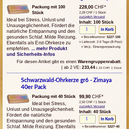
Packung mit 100
228,00
CHF*
Stück
2,28 CHF / 1 Stück
zuzüglich Versand
Ideal bei Stress, Unlust und
Inhalt: 100 Stück
Unausgeglichenheit. Fördert die
natürliche Entspannung und den
gesunden Schlaf. Milde Reizung.
» Bestellnummer:
5227-100
» Lieferzeit: 2-6 Tage (B-Post)
Ebenfalls als Erst-Ohrkerze zu
» Verp.: Einwegverpackung
empfehlen.
... mehr Produkt
und Sicherheits-Infos
Für diesen Artikel gibt es einen
Warengruppenrabatt
.
| ab 2 VE:
233,44
2,33 CHF/ 1 Stück
Schwarzwald-Ohrkerze gr6 - Zimaya
40er Pack
Packung mit 40 Stück
99,90
CHF*
2,50 CHF / 1 Stück
Ideal bei Stress,
zuzüglich Versand
Unlust und Unausgeglichenheit.
Inhalt: 40 Stück
Fördert die natürliche
Entspannung und den gesunden
Schlaf. Milde Reizung. Ebenfalls
» Bestellnummer:
5227-40