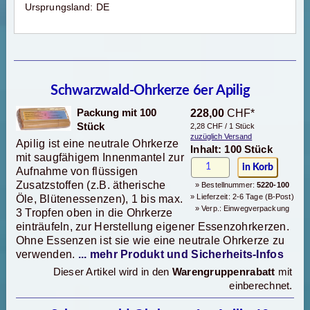
Ursprungsland: DE
Schwarzwald-Ohrkerze 6er Apilig
Packung mit 100
228,00
CHF*
Stück
2,28 CHF / 1 Stück
zuzüglich Versand
Apilig ist eine neutrale Ohrkerze
Inhalt: 100 Stück
mit saugfähigem Innenmantel zur
Aufnahme von flüssigen
Zusatzstoffen (z.B. ätherische
» Bestellnummer:
5220-100
» Lieferzeit: 2-6 Tage (B-Post)
Öle, Blütenessenzen), 1 bis max.
» Verp.: Einwegverpackung
3 Tropfen oben in die Ohrkerze
einträufeln, zur Herstellung eigener Essenzohrkerzen.
Ohne Essenzen ist sie wie eine neutrale Ohrkerze zu
verwenden.
... mehr Produkt und Sicherheits-Infos
Dieser Artikel wird in den
Warengruppenrabatt
mit
einberechnet.