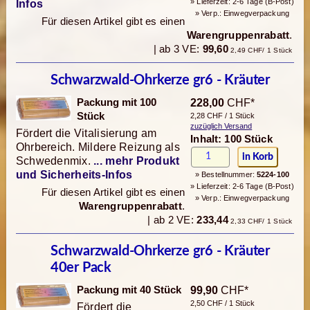
» Lieferzeit: 2-6 Tage (B-Post)
Infos
» Verp.: Einwegverpackung
Für diesen Artikel gibt es einen
Warengruppenrabatt
.
| ab 3 VE:
99,60
2,49 CHF/ 1 Stück
Schwarzwald-Ohrkerze gr6 - Kräuter
Packung mit 100
228,00
CHF*
Stück
2,28 CHF / 1 Stück
zuzüglich Versand
Fördert die Vitalisierung am
Inhalt: 100 Stück
Ohrbereich. Mildere Reizung als
Schwedenmix.
... mehr Produkt
und Sicherheits-Infos
» Bestellnummer:
5224-100
» Lieferzeit: 2-6 Tage (B-Post)
Für diesen Artikel gibt es einen
» Verp.: Einwegverpackung
Warengruppenrabatt
.
| ab 2 VE:
233,44
2,33 CHF/ 1 Stück
Schwarzwald-Ohrkerze gr6 - Kräuter
40er Pack
Packung mit 40 Stück
99,90
CHF*
2,50 CHF / 1 Stück
Fördert die