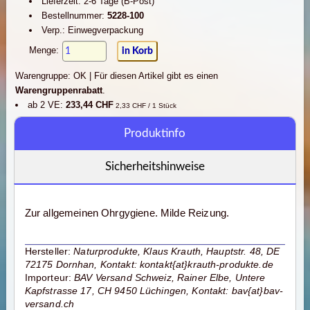
Lieferzeit: 2-6 Tage (B-Post)
Bestellnummer:
5228-100
Verp.: Einwegverpackung
Menge:
Warengruppe: OK |
Für diesen Artikel gibt es einen
Warengruppenrabatt
.
ab 2 VE:
233,44 CHF
2,33 CHF / 1 Stück
Produktinfo
Sicherheitshinweise
Zur allgemeinen Ohrgygiene. Milde Reizung.
Hersteller:
Naturprodukte, Klaus Krauth, Hauptstr. 48, DE
72175 Dornhan, Kontakt: kontakt{at}krauth-produkte.de
Importeur:
BAV Versand Schweiz, Rainer Elbe, Untere
Kapfstrasse 17, CH 9450 Lüchingen, Kontakt: bav{at}bav-
versand.ch