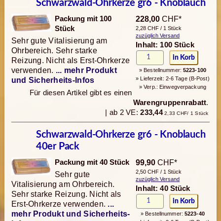
Schwarzwald-Ohrkerze gr6 - Knoblauch
Packung mit 100
228,00
CHF*
Stück
2,28 CHF / 1 Stück
zuzüglich Versand
Sehr gute Vitalisierung am
Inhalt: 100 Stück
Ohrbereich. Sehr starke
Reizung. Nicht als Erst-Ohrkerze
verwenden.
... mehr Produkt
» Bestellnummer:
5223-100
» Lieferzeit: 2-6 Tage (B-Post)
und Sicherheits-Infos
» Verp.: Einwegverpackung
Für diesen Artikel gibt es einen
Warengruppenrabatt
.
| ab 2 VE:
233,44
2,33 CHF/ 1 Stück
Schwarzwald-Ohrkerze gr6 - Knoblauch
40er Pack
Packung mit 40 Stück
99,90
CHF*
2,50 CHF / 1 Stück
Sehr gute
zuzüglich Versand
Vitalisierung am Ohrbereich.
Inhalt: 40 Stück
Sehr starke Reizung. Nicht als
Erst-Ohrkerze verwenden.
...
mehr Produkt und Sicherheits-
» Bestellnummer:
5223-40