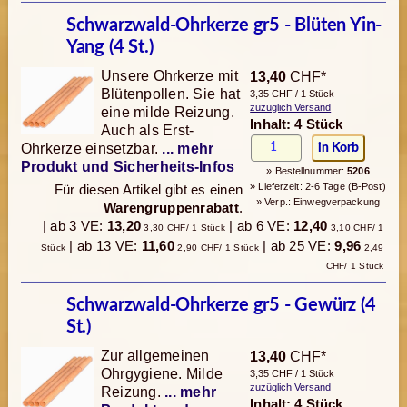
Schwarzwald-Ohrkerze gr5 - Blüten Yin-
Yang (4 St.)
Unsere Ohrkerze mit
13,40
CHF*
Blütenpollen. Sie hat
3,35 CHF / 1 Stück
zuzüglich Versand
eine milde Reizung.
Inhalt: 4 Stück
Auch als Erst-
Ohrkerze einsetzbar.
... mehr
Produkt und Sicherheits-Infos
» Bestellnummer:
5206
» Lieferzeit: 2-6 Tage (B-Post)
Für diesen Artikel gibt es einen
» Verp.: Einwegverpackung
Warengruppenrabatt
.
| ab 3 VE:
13,20
| ab 6 VE:
12,40
3,30 CHF/ 1 Stück
3,10 CHF/ 1
| ab 13 VE:
11,60
| ab 25 VE:
9,96
Stück
2,90 CHF/ 1 Stück
2,49
CHF/ 1 Stück
Schwarzwald-Ohrkerze gr5 - Gewürz (4
St.)
Zur allgemeinen
13,40
CHF*
Ohrgygiene. Milde
3,35 CHF / 1 Stück
zuzüglich Versand
Reizung.
... mehr
Inhalt: 4 Stück