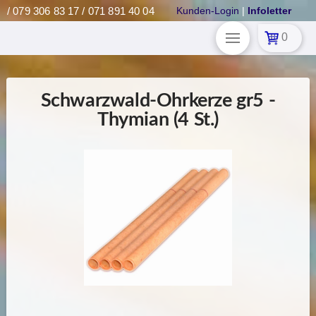
/ 079 306 83 17 / 071 891 40 04
Kunden-Login
|
Infoletter
0
Schwarzwald-Ohrkerze gr5 -
Thymian (4 St.)