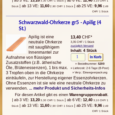
| ab 3 VE:
13,20
| ab 6 VE:
12,40
3,30 CHF/ 1 Stück
3,10 CHF/ 1
| ab 13 VE:
11,60
| ab 25 VE:
9,96
Stück
2,90 CHF/ 1 Stück
2,49
CHF/ 1 Stück
Schwarzwald-Ohrkerze gr5 - Apilig (4
St.)
Apilig ist eine
13,40
CHF*
neutrale Ohrkerze
3,35 CHF / 1 Stück
zuzüglich Versand
mit saugfähigem
Inhalt: 4 Stück
Innenmantel zur
Aufnahme von flüssigen
Zusatzstoffen (z.B. ätherische
» Bestellnummer:
5200
Öle, Blütenessenzen), 1 bis max.
» Lieferzeit: 2-6 Tage (B-Post)
3 Tropfen oben in die Ohrkerze
» Verp.: Einwegverpackung
einträufeln, zur Herstellung eigener Essenzohrkerzen.
Ohne Essenzen ist sie wie eine neutrale Ohrkerze zu
verwenden.
... mehr Produkt und Sicherheits-Infos
Für diesen Artikel gibt es einen
Warengruppenrabatt
.
| ab 3 VE:
13,20
| ab 6 VE:
12,40
3,30 CHF/ 1 Stück
3,10 CHF/ 1
| ab 13 VE:
11,60
| ab 25 VE:
9,96
Stück
2,90 CHF/ 1 Stück
2,49
CHF/ 1 Stück