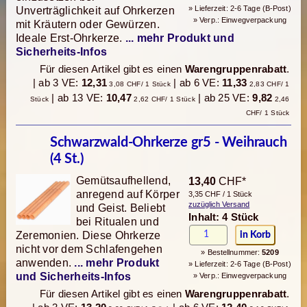
» Lieferzeit: 2-6 Tage (B-Post)
Unverträglichkeit auf Ohrkerzen
» Verp.: Einwegverpackung
mit Kräutern oder Gewürzen.
Ideale Erst-Ohrkerze.
... mehr Produkt und
Sicherheits-Infos
Für diesen Artikel gibt es einen
Warengruppenrabatt
.
| ab 3 VE:
12,31
| ab 6 VE:
11,33
3,08 CHF/ 1 Stück
2,83 CHF/ 1
| ab 13 VE:
10,47
| ab 25 VE:
9,82
Stück
2,62 CHF/ 1 Stück
2,46
CHF/ 1 Stück
Schwarzwald-Ohrkerze gr5 - Weihrauch
(4 St.)
Gemütsaufhellend,
13,40
CHF*
anregend auf Körper
3,35 CHF / 1 Stück
zuzüglich Versand
und Geist. Beliebt
Inhalt: 4 Stück
bei Ritualen und
Zeremonien. Diese Ohrkerze
nicht vor dem Schlafengehen
» Bestellnummer:
5209
anwenden.
... mehr Produkt
» Lieferzeit: 2-6 Tage (B-Post)
und Sicherheits-Infos
» Verp.: Einwegverpackung
Für diesen Artikel gibt es einen
Warengruppenrabatt
.