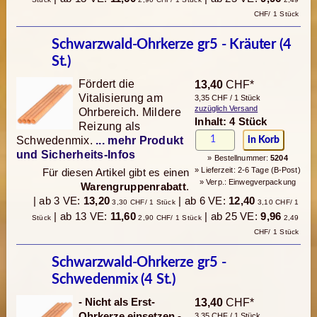
CHF/ 1 Stück
Schwarzwald-Ohrkerze gr5 - Kräuter (4
St.)
Fördert die
13,40
CHF*
Vitalisierung am
3,35 CHF / 1 Stück
zuzüglich Versand
Ohrbereich. Mildere
Inhalt: 4 Stück
Reizung als
Schwedenmix.
... mehr Produkt
und Sicherheits-Infos
» Bestellnummer:
5204
» Lieferzeit: 2-6 Tage (B-Post)
Für diesen Artikel gibt es einen
» Verp.: Einwegverpackung
Warengruppenrabatt
.
| ab 3 VE:
13,20
| ab 6 VE:
12,40
3,30 CHF/ 1 Stück
3,10 CHF/ 1
| ab 13 VE:
11,60
| ab 25 VE:
9,96
Stück
2,90 CHF/ 1 Stück
2,49
CHF/ 1 Stück
Schwarzwald-Ohrkerze gr5 -
Schwedenmix (4 St.)
- Nicht als Erst-
13,40
CHF*
Ohrkerze einsetzen -
3,35 CHF / 1 Stück