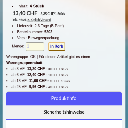
Inhalt:
4 Stück
13,40
CHF
3,35 CHF/1 Stück
inkl. Mwst,
zuzüglich Versand
Lieferzeit: 2-6 Tage (B-Post)
Bestellnummer:
5202
Verp.: Einwegverpackung
Menge:
Warengruppe: OK |
Für diesen Artikel gibt es einen
Warengruppenrabatt
.
ab 3 VE:
13,20 CHF
3,30 CHF / Stück
ab 6 VE:
12,40 CHF
3,10 CHF / Stück
ab 13 VE:
11,60 CHF
2,90 CHF / Stück
ab 25 VE:
9,96 CHF
2,49 CHF / Stück
Produktinfo
Sicherheitshinweise