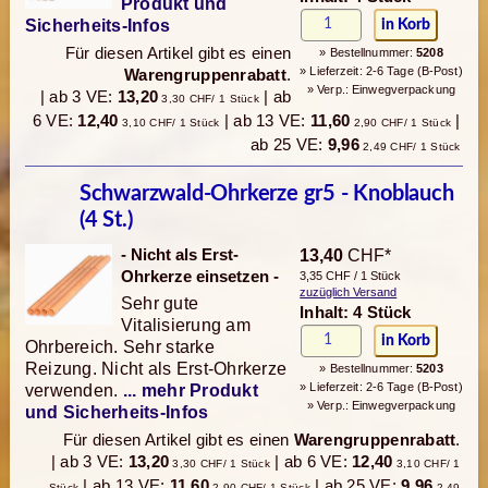
Produkt und
Sicherheits-Infos
Für diesen Artikel gibt es einen
» Bestellnummer:
5208
» Lieferzeit: 2-6 Tage (B-Post)
Warengruppenrabatt
.
» Verp.: Einwegverpackung
| ab 3 VE:
13,20
| ab
3,30 CHF/ 1 Stück
6 VE:
12,40
| ab 13 VE:
11,60
|
3,10 CHF/ 1 Stück
2,90 CHF/ 1 Stück
ab 25 VE:
9,96
2,49 CHF/ 1 Stück
Schwarzwald-Ohrkerze gr5 - Knoblauch
(4 St.)
- Nicht als Erst-
13,40
CHF*
Ohrkerze einsetzen -
3,35 CHF / 1 Stück
zuzüglich Versand
Sehr gute
Inhalt: 4 Stück
Vitalisierung am
Ohrbereich. Sehr starke
Reizung. Nicht als Erst-Ohrkerze
» Bestellnummer:
5203
» Lieferzeit: 2-6 Tage (B-Post)
verwenden.
... mehr Produkt
» Verp.: Einwegverpackung
und Sicherheits-Infos
Für diesen Artikel gibt es einen
Warengruppenrabatt
.
| ab 3 VE:
13,20
| ab 6 VE:
12,40
3,30 CHF/ 1 Stück
3,10 CHF/ 1
| ab 13 VE:
11,60
| ab 25 VE:
9,96
Stück
2,90 CHF/ 1 Stück
2,49