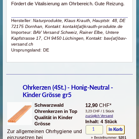
Fördert die Vitalisierung am Ohrbereich. Gute Reizung.
Hersteller:
Naturprodukte, Klaus Krauth, Hauptstr. 48, DE
72175 Dornhan, Kontakt: kontakt{at}krauth-produkte.de
Importeur:
BAV Versand Schweiz, Rainer Elbe, Untere
Kapfstrasse 17, CH 9450 Lüchingen, Kontakt: bav{at}bav-
versand.ch
Ursprungsland: DE
Ohrkerzen (4St.) - Honig-Neutral -
Kinder Grösse gr5
Schwarzwald
12,90
CHF*
Ohrenkerzen in Top
3,23 CHF / 1 Stück
zuzüglich Versand
Qualität in Kinder
Inhalt: 4 Stück
Grösse
Zur allgemeinen Ohrhygiene und
einzusetzen bei
» Bestellnummer:
5201