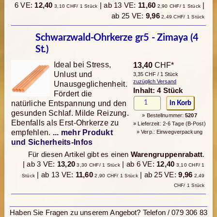
6 VE:
12,40
| ab 13 VE:
11,60
|
3,10 CHF/ 1 Stück
2,90 CHF/ 1 Stück
ab 25 VE:
9,96
2,49 CHF/ 1 Stück
Schwarzwald-Ohrkerze gr5 - Zimaya (4
St.)
Ideal bei Stress,
13,40
CHF*
Unlust und
3,35 CHF / 1 Stück
zuzüglich Versand
Unausgeglichenheit.
Inhalt: 4 Stück
Fördert die
natürliche Entspannung und den
gesunden Schlaf. Milde Reizung.
» Bestellnummer:
5207
Ebenfalls als Erst-Ohrkerze zu
» Lieferzeit: 2-6 Tage (B-Post)
empfehlen.
... mehr Produkt
» Verp.: Einwegverpackung
und Sicherheits-Infos
Für diesen Artikel gibt es einen
Warengruppenrabatt
.
| ab 3 VE:
13,20
| ab 6 VE:
12,40
3,30 CHF/ 1 Stück
3,10 CHF/ 1
| ab 13 VE:
11,60
| ab 25 VE:
9,96
Stück
2,90 CHF/ 1 Stück
2,49
CHF/ 1 Stück
Haben Sie Fragen zu unserem Angebot? Telefon / 079 306 83