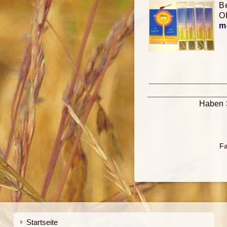
B
O
m
Haben S
Fa
Startseite