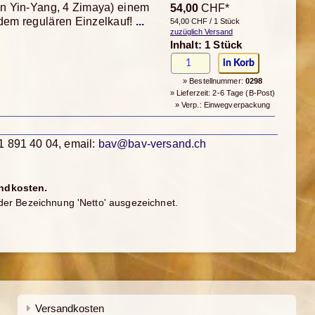
en Yin-Yang, 4 Zimaya) einem
54,00
CHF*
em regulären Einzelkauf!
...
54,00 CHF / 1 Stück
zuzüglich Versand
Inhalt: 1 Stück
» Bestellnummer:
0298
» Lieferzeit: 2-6 Tage (B-Post)
» Verp.: Einwegverpackung
1 891 40 04, email:
bav@bav-versand.ch
andkosten.
der Bezeichnung 'Netto' ausgezeichnet.
Versandkosten