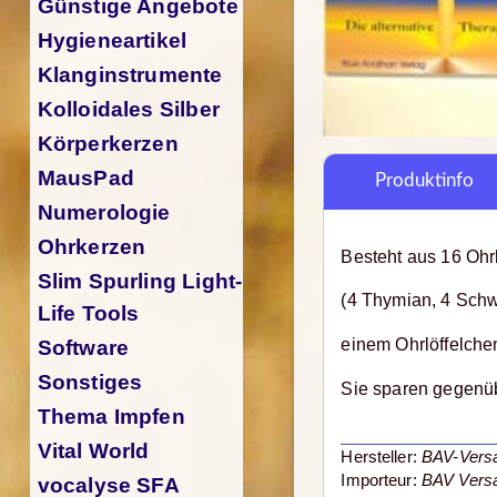
Günstige Angebote
Hygieneartikel
Klanginstrumente
Kolloidales Silber
Körperkerzen
MausPad
Produktinfo
Numerologie
Ohrkerzen
Besteht aus 16 Oh
Slim Spurling Light-
(4 Thymian, 4 Schw
Life Tools
einem Ohrlöffelch
Software
Sonstiges
Sie sparen gegenüb
Thema Impfen
Vital World
Hersteller:
BAV-Versa
Importeur:
BAV Versa
vocalyse SFA