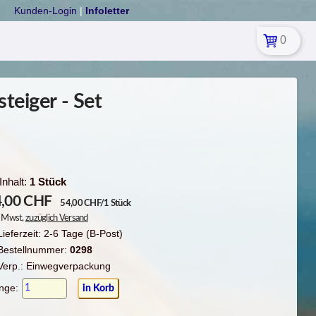
Kunden-Login
|
Infoletter
0
teiger - Set
Inhalt:
1 Stück
,00
CHF
54,00 CHF/1 Stück
l. Mwst,
zuzüglich Versand
Lieferzeit: 2-6 Tage (B-Post)
Bestellnummer:
0298
Verp.: Einwegverpackung
nge: