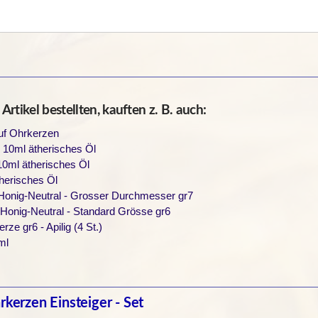
rtikel bestellten, kauften z. B. auch:
auf Ohrkerzen
 10ml ätherisches Öl
10ml ätherisches Öl
herisches Öl
 Honig-Neutral - Grosser Durchmesser gr7
 Honig-Neutral - Standard Grösse gr6
e gr6 - Apilig (4 St.)
ml
rkerzen Einsteiger - Set