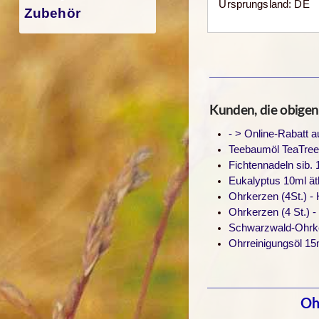
Ursprungsland: DE
Zubehör
Kunden, die obigen A
- > Online-Rabatt 
Teebaumöl TeaTree
Fichtennadeln sib. 
Eukalyptus 10ml ät
Ohrkerzen (4St.) -
Ohrkerzen (4 St.) -
Schwarzwald-Ohrkerz
Ohrreinigungsöl 15
Oh