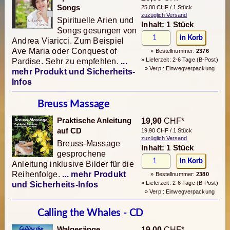
Songs
25,00 CHF / 1 Stück
zuzüglich Versand
Spirituelle Arien und
Inhalt: 1 Stück
Songs gesungen von
Andrea Viaricci. Zum Beispiel
Ave Maria oder Conquest of
» Bestellnummer:
2376
» Lieferzeit: 2-6 Tage (B-Post)
Pardise. Sehr zu empfehlen.
...
» Verp.: Einwegverpackung
mehr Produkt und Sicherheits-
Infos
Breuss Massage
Praktische Anleitung
19,90
CHF*
auf CD
19,90 CHF / 1 Stück
zuzüglich Versand
Breuss-Massage
Inhalt: 1 Stück
gesprochene
Anleitung inklusive Bilder für die
Reihenfolge.
... mehr Produkt
» Bestellnummer:
2380
» Lieferzeit: 2-6 Tage (B-Post)
und Sicherheits-Infos
» Verp.: Einwegverpackung
Calling the Whales - CD
Walgesänge,
19,00
CHF*