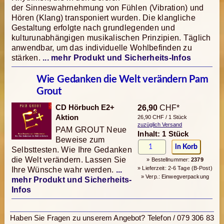
der Sinneswahrnehmung von Fühlen (Vibration) und
Hören (Klang) transponiert wurden. Die klangliche
Gestaltung erfolgte nach grundlegenden und
kulturunabhängigen musikalischen Prinzipien. Täglich
anwendbar, um das individuelle Wohlbefinden zu
stärken.
... mehr Produkt und Sicherheits-Infos
Wie Gedanken die Welt verändern Pam
Grout
CD Hörbuch E2+
26,90
CHF*
Aktion
26,90 CHF / 1 Stück
zuzüglich Versand
PAM GROUT Neue
Inhalt: 1 Stück
Beweise zum
Selbsttesten. Wie Ihre Gedanken
die Welt verändern. Lassen Sie
» Bestellnummer:
2379
» Lieferzeit: 2-6 Tage (B-Post)
Ihre Wünsche wahr werden.
...
» Verp.: Einwegverpackung
mehr Produkt und Sicherheits-
Infos
Haben Sie Fragen zu unserem Angebot? Telefon / 079 306 83