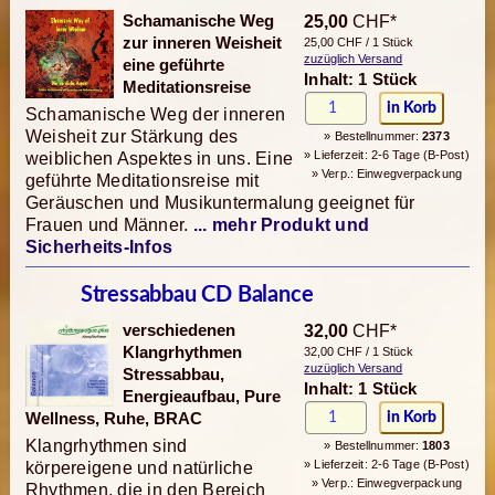
Schamanische Weg
25,00
CHF*
zur inneren Weisheit
25,00 CHF / 1 Stück
zuzüglich Versand
eine geführte
Inhalt: 1 Stück
Meditationsreise
Schamanische Weg der inneren
Weisheit zur Stärkung des
» Bestellnummer:
2373
» Lieferzeit: 2-6 Tage (B-Post)
weiblichen Aspektes in uns. Eine
» Verp.: Einwegverpackung
geführte Meditationsreise mit
Geräuschen und Musikuntermalung geeignet für
Frauen und Männer.
... mehr Produkt und
Sicherheits-Infos
Stressabbau CD Balance
verschiedenen
32,00
CHF*
Klangrhythmen
32,00 CHF / 1 Stück
zuzüglich Versand
Stressabbau,
Inhalt: 1 Stück
Energieaufbau, Pure
Wellness, Ruhe, BRAC
Klangrhythmen sind
» Bestellnummer:
1803
» Lieferzeit: 2-6 Tage (B-Post)
körpereigene und natürliche
» Verp.: Einwegverpackung
Rhythmen, die in den Bereich