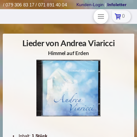
/ 079 306 83 17 / 071 891 40 04
Kunden-Login
|
Infoletter
0
Lieder von Andrea Viaricci
Himmel auf Erden
Inhalt:
1 Stück