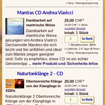
» Verp.: Einwegverpackung
Mantras CD Andrea Viaricci
Dankbarkeit auf
25,00
CHF*
mantrische Weise
25,00 CHF / 1 Stück
zuzüglich Versand
Dankbarkeit auf
Inhalt: 1 Stück
mantrische Weise
gesungen von Andrea Viaricci
Gechannelte Mantren die sich
» Bestellnummer:
2374
» Lieferzeit: 2-6 Tage (B-Post)
leicht und frei anfühlen und ideal
» Verp.: Einwegverpackung
zum Mantra singen geeignet
sind. Sehr zu empfehlen, diese CD ist ein echter
Geheimntipp
... mehr Produkt und Sicherheits-Infos
Naturtonklänge 2 - CD
Obertonreiche Klänge
20,00
CHF*
von der Klangliege in
20,00 CHF / 1 Stück
zuzüglich Versand
432Hz
Inhalt: 1 Stück
Naturtonklänge 2 Obertonreiche
Klänge von der Klangliege in