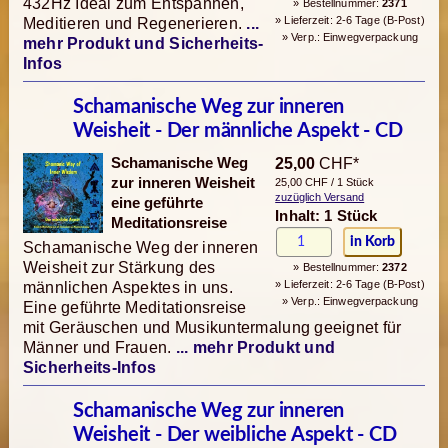
432Hz Ideal zum Entspannen,
» Bestellnummer:
2371
» Lieferzeit: 2-6 Tage (B-Post)
Meditieren und Regenerieren.
...
» Verp.: Einwegverpackung
mehr Produkt und Sicherheits-
Infos
Schamanische Weg zur inneren
Weisheit - Der männliche Aspekt - CD
Schamanische Weg
25,00
CHF*
zur inneren Weisheit
25,00 CHF / 1 Stück
zuzüglich Versand
eine geführte
Inhalt: 1 Stück
Meditationsreise
Schamanische Weg der inneren
Weisheit zur Stärkung des
» Bestellnummer:
2372
» Lieferzeit: 2-6 Tage (B-Post)
männlichen Aspektes in uns.
» Verp.: Einwegverpackung
Eine geführte Meditationsreise
mit Geräuschen und Musikuntermalung geeignet für
Männer und Frauen.
... mehr Produkt und
Sicherheits-Infos
Schamanische Weg zur inneren
Weisheit - Der weibliche Aspekt - CD