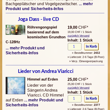
Bachgeplätscher und Vogelgezwitscher.
... mehr
Produkt und Sicherheits-Infos
Joga Dass - live CD
Röhrengongspiel
19,00
CHF*
basierend auf dem
19,00 CHF / 1 Stück
zuzüglich Versand
kosmischen Grundton
Inhalt: 1 Stück
C-128Hz
... mehr Produkt und
Sicherheits-Infos
» Bestellnummer:
2432
» Lieferzeit: 2-6 Tage (B-Post)
» Verp.: Einwegverpackung
Lieder von Andrea Viaricci
Himmel auf Erden
25,00
CHF*
25,00 CHF / 1 Stück
Lieder von der
zuzüglich Versand
Sängerin Andrea
Inhalt: 1 Stück
Viaricci. CD Himmel
auf Erden
... mehr Produkt und
Sicherheits-Infos
» Bestellnummer:
2377
» Lieferzeit: 2-6 Tage (B-Post)