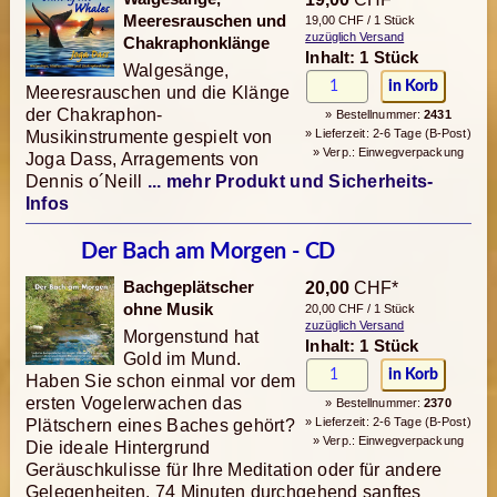
Meeresrauschen und
19,00 CHF / 1 Stück
zuzüglich Versand
Chakraphonklänge
Inhalt: 1 Stück
Walgesänge,
Meeresrauschen und die Klänge
der Chakraphon-
» Bestellnummer:
2431
» Lieferzeit: 2-6 Tage (B-Post)
Musikinstrumente gespielt von
» Verp.: Einwegverpackung
Joga Dass, Arragements von
Dennis o´Neill
... mehr Produkt und Sicherheits-
Infos
Der Bach am Morgen - CD
Bachgeplätscher
20,00
CHF*
ohne Musik
20,00 CHF / 1 Stück
zuzüglich Versand
Morgenstund hat
Inhalt: 1 Stück
Gold im Mund.
Haben Sie schon einmal vor dem
ersten Vogelerwachen das
» Bestellnummer:
2370
» Lieferzeit: 2-6 Tage (B-Post)
Plätschern eines Baches gehört?
» Verp.: Einwegverpackung
Die ideale Hintergrund
Geräuschkulisse für Ihre Meditation oder für andere
Gelegenheiten. 74 Minuten durchgehend sanftes