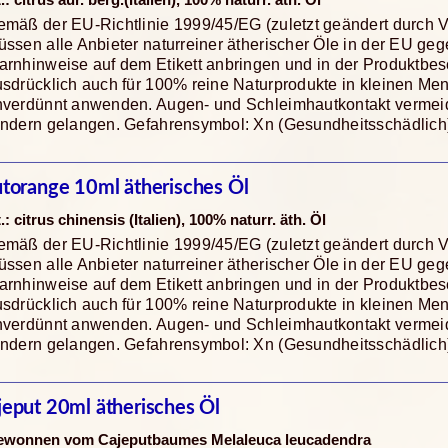
t.: citrus aur. berg.(Italien), 100% naturr. äth. Öl
mäß der EU-Richtlinie 1999/45/EG (zuletzt geändert durch 
ssen alle Anbieter naturreiner ätherischer Öle in der EU ge
rnhinweise auf dem Etikett anbringen und in der Produktbes
sdrücklich auch für 100% reine Naturprodukte in kleinen Me
nverdünnt anwenden. Augen- und Schleimhautkontakt vermeide
indern gelangen. Gefahrensymbol: Xn (Gesundheitsschädlich
utorange 10ml ätherisches Öl
t.: citrus chinensis (Italien), 100% naturr. äth. Öl
mäß der EU-Richtlinie 1999/45/EG (zuletzt geändert durch 
ssen alle Anbieter naturreiner ätherischer Öle in der EU ge
rnhinweise auf dem Etikett anbringen und in der Produktbes
sdrücklich auch für 100% reine Naturprodukte in kleinen Me
nverdünnt anwenden. Augen- und Schleimhautkontakt vermeide
indern gelangen. Gefahrensymbol: Xn (Gesundheitsschädlich
jeput 20ml ätherisches Öl
ewonnen vom Cajeputbaumes Melaleuca leucadendra