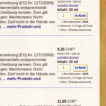
119,50 CHF / 100 ml
Verordnung (EG) Nr. 1272/2008)
zuzüglich Versand
gebenenfalls entsprechende
Inhalt: 10 ml
chreibung nennen. Dies gilt
ngen: Warnhinweis: Nicht
n. Darf nicht in die Hände von
» Bestellnummer:
8106
» Lieferzeit: 2-6 Tage (B-Post)
).
... mehr Produkt und
» Verp.: Einwegverpackung
9,35
CHF*
93,50 CHF / 100 ml
Verordnung (EG) Nr. 1272/2008)
zuzüglich Versand
gebenenfalls entsprechende
Inhalt: 10 ml
chreibung nennen. Dies gilt
ngen: Warnhinweis: Nicht
n. Darf nicht in die Hände von
» Bestellnummer:
8155
» Lieferzeit: 2-6 Tage (B-Post)
).
... mehr Produkt und
» Verp.: Einwegverpackung
11,85
CHF*
118,50 CHF / 100 ml