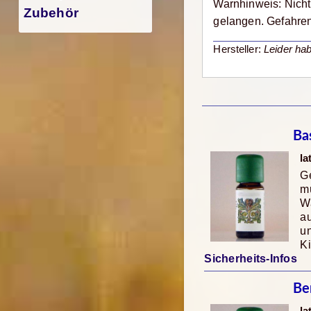
Warnhinweis: Nicht
Zubehör
gelangen. Gefahren
Hersteller:
Leider hab
Ba
la
Ge
mü
Wa
au
u
K
Sicherheits-Infos
Be