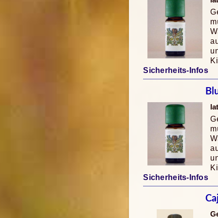
la
Ge
mü
Wa
au
u
K
Sicherheits-Infos
Bl
la
Ge
mü
Wa
au
u
K
Sicherheits-Infos
Ca
G