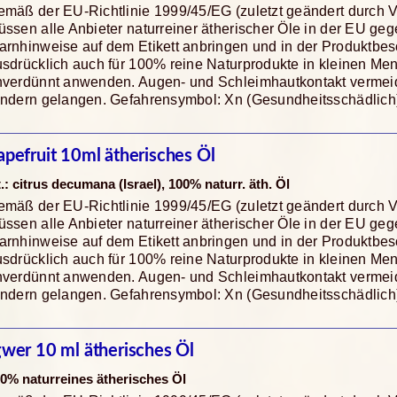
mäß der EU-Richtlinie 1999/45/EG (zuletzt geändert durch 
ssen alle Anbieter naturreiner ätherischer Öle in der EU ge
rnhinweise auf dem Etikett anbringen und in der Produktbes
sdrücklich auch für 100% reine Naturprodukte in kleinen Me
nverdünnt anwenden. Augen- und Schleimhautkontakt vermeide
indern gelangen. Gefahrensymbol: Xn (Gesundheitsschädlich
apefruit 10ml ätherisches Öl
t.: citrus decumana (Israel), 100% naturr. äth. Öl
mäß der EU-Richtlinie 1999/45/EG (zuletzt geändert durch 
ssen alle Anbieter naturreiner ätherischer Öle in der EU ge
rnhinweise auf dem Etikett anbringen und in der Produktbes
sdrücklich auch für 100% reine Naturprodukte in kleinen Me
nverdünnt anwenden. Augen- und Schleimhautkontakt vermeide
indern gelangen. Gefahrensymbol: Xn (Gesundheitsschädlich
gwer 10 ml ätherisches Öl
0% naturreines ätherisches Öl