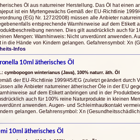
herisches Öl aus naturreiner Herstellung. Das Öl hat einen a
jeput ist ein Myrtengewächs Gemäß der EU-Richtlinie 1999/4
rordnung (EG) Nr. 1272/2008) müssen alle Anbieter naturrein
gebenenfalls entsprechende Warnhinweise auf dem Etikett a
oduktbeschreibung nennen. Dies gilt ausdrücklich auch für 1
leinen Mengen: Warnhinweis: Nicht unverdünnt anwenden. Au
ht in die Hände von Kindern gelangen. Gefahrensymbol: Xn (G
heits-Infos
tronella 10ml ätherisches Öl
t.: cymbopogon winterianus (Java), 100% naturr. äth. Öl
mäß der EU-Richtlinie 1999/45/EG (zuletzt geändert durch 
ssen alle Anbieter naturreiner ätherischer Öle in der EU ge
rnhinweise auf dem Etikett anbringen und in der Produktbes
sdrücklich auch für 100% reine Naturprodukte in kleinen Me
nverdünnt anwenden. Augen- und Schleimhautkontakt vermeide
indern gelangen. Gefahrensymbol: Xn (Gesundheitsschädlich
emi 10ml ätherisches Öl