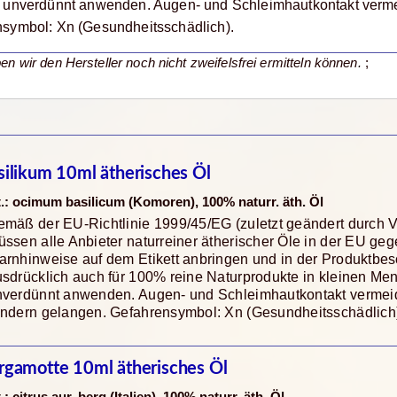
 unverdünnt anwenden. Augen- und Schleimhautkontakt vermei
symbol: Xn (Gesundheitsschädlich).
en wir den Hersteller noch nicht zweifelsfrei ermitteln können.
;
silikum 10ml ätherisches Öl
t.: ocimum basilicum (Komoren), 100% naturr. äth. Öl
mäß der EU-Richtlinie 1999/45/EG (zuletzt geändert durch 
ssen alle Anbieter naturreiner ätherischer Öle in der EU ge
rnhinweise auf dem Etikett anbringen und in der Produktbes
sdrücklich auch für 100% reine Naturprodukte in kleinen Me
nverdünnt anwenden. Augen- und Schleimhautkontakt vermeide
indern gelangen. Gefahrensymbol: Xn (Gesundheitsschädlich
rgamotte 10ml ätherisches Öl