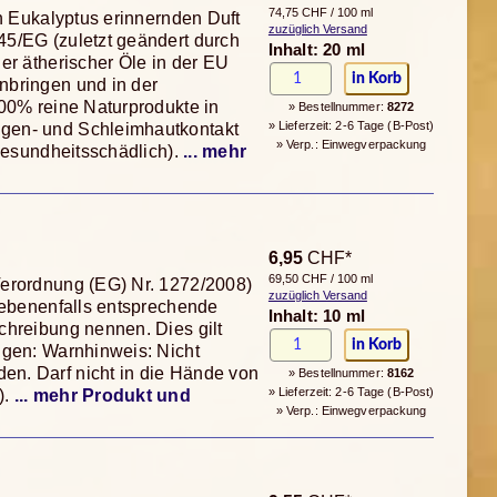
74,75 CHF / 100 ml
n Eukalyptus erinnernden Duft
zuzüglich Versand
5/EG (zuletzt geändert durch
Inhalt: 20 ml
er ätherischer Öle in der EU
nbringen und in der
00% reine Naturprodukte in
» Bestellnummer:
8272
» Lieferzeit: 2-6 Tage (B-Post)
gen- und Schleimhautkontakt
» Verp.: Einwegverpackung
esundheitsschädlich).
... mehr
6,95
CHF*
69,50 CHF / 100 ml
Verordnung (EG) Nr. 1272/2008)
zuzüglich Versand
gebenenfalls entsprechende
Inhalt: 10 ml
chreibung nennen. Dies gilt
ngen: Warnhinweis: Nicht
n. Darf nicht in die Hände von
» Bestellnummer:
8162
» Lieferzeit: 2-6 Tage (B-Post)
).
... mehr Produkt und
» Verp.: Einwegverpackung