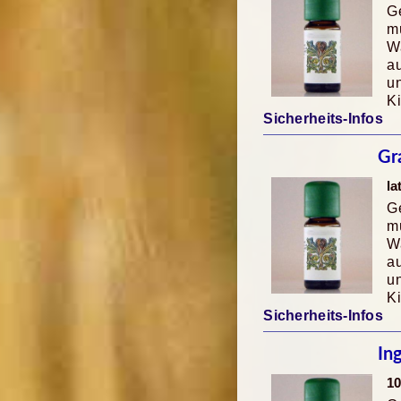
Ge
mü
Wa
au
u
K
Sicherheits-Infos
Gr
la
Ge
mü
Wa
au
u
K
Sicherheits-Infos
In
10