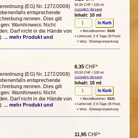
92,50 CHF / 100 ml
Verordnung (EG) Nr. 1272/2008)
zuzüglich Versand
gebenenfalls entsprechende
Inhalt: 10 ml
chreibung nennen. Dies gilt
ngen: Warnhinweis: Nicht
n. Darf nicht in die Hände von
» Bestellnummer:
8105
» Lieferzeit: 2-6 Tage (B-Post)
).
... mehr Produkt und
» Verp.: Einwegverpackung
6,35
CHF*
63,50 CHF / 100 ml
Verordnung (EG) Nr. 1272/2008)
zuzüglich Versand
gebenenfalls entsprechende
Inhalt: 10 ml
chreibung nennen. Dies gilt
ngen: Warnhinweis: Nicht
n. Darf nicht in die Hände von
» Bestellnummer:
8121
» Lieferzeit: 2-6 Tage (B-Post)
).
... mehr Produkt und
» Verp.: Einwegverpackung
11,95
CHF*