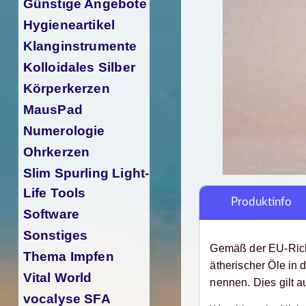
Günstige Angebote
Hygieneartikel
Klanginstrumente
Kolloidales Silber
Körperkerzen
MausPad
Numerologie
Ohrkerzen
Slim Spurling Light-
Life Tools
Produktinfo
Software
Sonstiges
Gemäß der EU-Richt
Thema Impfen
ätherischer Öle in
Vital World
nennen. Dies gilt 
vocalyse SFA