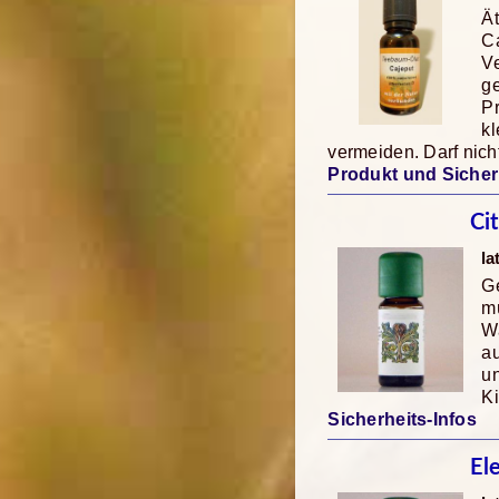
Ät
Ca
Ve
ge
Pr
k
vermeiden. Darf nic
Produkt und Sicher
Ci
la
Ge
mü
Wa
au
u
K
Sicherheits-Infos
El