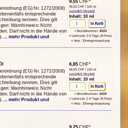
9,55
CHF*
95,50 CHF / 100 ml
Verordnung (EG) Nr. 1272/2008)
zuzüglich Versand
gebenenfalls entsprechende
Inhalt: 10 ml
chreibung nennen. Dies gilt
ngen: Warnhinweis: Nicht
n. Darf nicht in die Hände von
» Bestellnummer:
8103
» Lieferzeit: 2-6 Tage (B-Post)
).
... mehr Produkt und
» Verp.: Einwegverpackung
Öl
6,85
CHF*
68,50 CHF / 100 ml
Verordnung (EG) Nr. 1272/2008)
zuzüglich Versand
gebenenfalls entsprechende
Inhalt: 10 ml
chreibung nennen. Dies gilt
ngen: Warnhinweis: Nicht
n. Darf nicht in die Hände von
» Bestellnummer:
8104
» Lieferzeit: 2-6 Tage (B-Post)
).
... mehr Produkt und
» Verp.: Einwegverpackung
9,25
CHF*