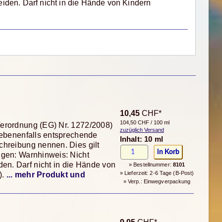
den. Darf nicht in die Hände von Kindern
10,45
CHF*
104,50 CHF / 100 ml
Verordnung (EG) Nr. 1272/2008)
zuzüglich Versand
gebenenfalls entsprechende
Inhalt: 10 ml
chreibung nennen. Dies gilt
ngen: Warnhinweis: Nicht
n. Darf nicht in die Hände von
» Bestellnummer:
8101
» Lieferzeit: 2-6 Tage (B-Post)
).
... mehr Produkt und
» Verp.: Einwegverpackung