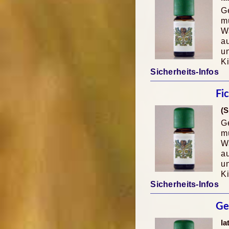
Ge
mü
Wa
au
u
K
Sicherheits-Infos
Fi
(S
Ge
mü
Wa
au
u
K
Sicherheits-Infos
Ge
la