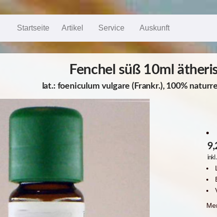
Startseite
Artikel
Service
Auskunft
Fenchel süß 10ml ätheri
lat.: foeniculum vulgare (Frankr.), 100% naturr
9,
ink
Me