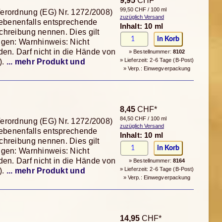
9,95
CHF*
99,50 CHF / 100 ml
Verordnung (EG) Nr. 1272/2008)
zuzüglich Versand
gebenenfalls entsprechende
Inhalt: 10 ml
chreibung nennen. Dies gilt
ngen: Warnhinweis: Nicht
n. Darf nicht in die Hände von
» Bestellnummer:
8102
» Lieferzeit: 2-6 Tage (B-Post)
).
... mehr Produkt und
» Verp.: Einwegverpackung
8,45
CHF*
84,50 CHF / 100 ml
Verordnung (EG) Nr. 1272/2008)
zuzüglich Versand
gebenenfalls entsprechende
Inhalt: 10 ml
chreibung nennen. Dies gilt
ngen: Warnhinweis: Nicht
n. Darf nicht in die Hände von
» Bestellnummer:
8164
» Lieferzeit: 2-6 Tage (B-Post)
).
... mehr Produkt und
» Verp.: Einwegverpackung
14,95
CHF*