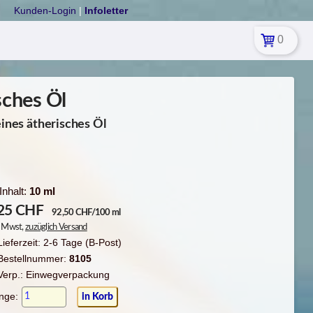
Kunden-Login
|
Infoletter
0
sches Öl
eines ätherisches Öl
Inhalt:
10 ml
25
CHF
92,50 CHF/100 ml
l. Mwst,
zuzüglich Versand
Lieferzeit: 2-6 Tage (B-Post)
Bestellnummer:
8105
Verp.: Einwegverpackung
nge: