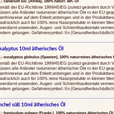
t.: canarium luc. (Afrika), 100% naturr. äth. Öl
mäß der EU-Richtlinie 1999/45/EG (zuletzt geändert durch 
ssen alle Anbieter naturreiner ätherischer Öle in der EU ge
rnhinweise auf dem Etikett anbringen und in der Produktbes
sdrücklich auch für 100% reine Naturprodukte in kleinen Me
nverdünnt anwenden. Augen- und Schleimhautkontakt vermeide
indern gelangen. Gefahrensymbol: Xn (Gesundheitsschädlich
kalyptus 10ml ätherisches Öl
t.: eucalyptus globulus (Spanien), 100% naturreines ätherisches 
mäß der EU-Richtlinie 1999/45/EG (zuletzt geändert durch 
ssen alle Anbieter naturreiner ätherischer Öle in der EU ge
rnhinweise auf dem Etikett anbringen und in der Produktbes
sdrücklich auch für 100% reine Naturprodukte in kleinen Me
nverdünnt anwenden. Augen- und Schleimhautkontakt vermeide
indern gelangen. Gefahrensymbol: Xn (Gesundheitsschädlich
nchel süß 10ml ätherisches Öl
t.: foeniculum vulgare (Frankr.), 100% naturreines ätherisches Öl