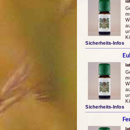
la
Ge
mü
Wa
au
u
K
Sicherheits-Infos
Eu
la
Ge
mü
Wa
au
u
K
Sicherheits-Infos
Fe
la